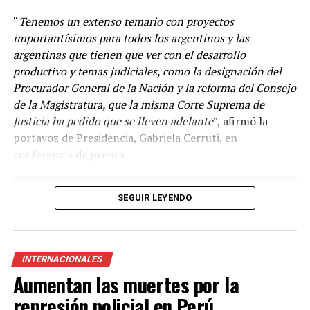
“
Tenemos un extenso temario con proyectos
importantísimos para todos los argentinos y las
argentinas que tienen que ver con el desarrollo
productivo y temas judiciales, como la designación del
Procurador General de la Nación y la reforma del Consejo
de la Magistratura, que la misma Corte Suprema de
Justicia ha pedido que se lleven adelante
”, afirmó la
“
Venimos diciendo que la circulación de las variantes ha
portavoz de Presidencia, Gabriela Cerruti, en
sido muy dinámica y desde el principio la vacuna en el
conferencia de prensa.
mundo disponible es la vacuna con la cepa ancestral y se
ha demostrado en Argentina y en el mundo el efecto
beneficioso de la vacunación en las hospitalizaciones y
SEGUIR LEYENDO
las muertes
”, agregó.
Según el Ministerio de Salud de la Nación, las vacunas
que se suman al Plan de Vacunación son del laboratorio
INTERNACIONALES
Pfizer/BioNtech, autorizada para su uso en la franja
Aumentan las muertes por la
etaria superior a los 12 años; y otra del laboratorio
represión policial en Perú
Moderna, disponible para la población en general desde