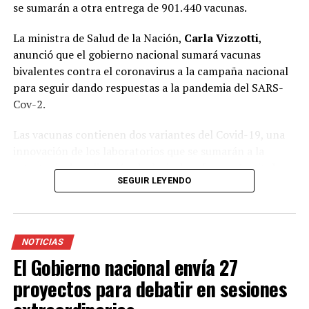
se sumarán a otra entrega de 901.440 vacunas.
La ministra de Salud de la Nación,
Carla Vizzotti
,
anunció que el gobierno nacional sumará vacunas
bivalentes contra el coronavirus a la campaña nacional
para seguir dando respuestas a la pandemia del SARS-
Cov-2.
Las vacunas contienen dos variantes del Covid-19, una
innovación de los laboratorios que se sumarán a la
estrategia de aplicación de dosis de refuerzo. La titular
SEGUIR LEYENDO
de la cartera sanitaria informó que en las próximas
horas arribarán al país 1.100.160 dosis bivariante de
Pfizer que se sumarán a otra entrega de 901.440
vacunas.
NOTICIAS
El Gobierno nacional envía 27
El envío a las provincias comenzará la semana que viene.
En ese marco, la funcionaria aclaró que durante algunas
proyectos para debatir en sesiones
semanas van a estar disponibles ambos tipos de vacunas,