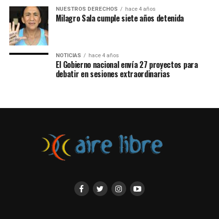
fallecidos y miles de personas detenidas.
NUESTROS DERECHOS
hace 4 años
Milagro Sala cumple siete años detenida
NOTICIAS
hace 4 años
El Gobierno nacional envía 27 proyectos para
debatir en sesiones extraordinarias