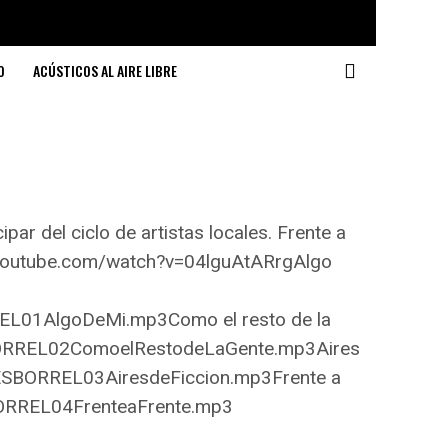
O
ACÚSTICOS AL AIRE LIBRE
par del ciclo de artistas locales. Frente a
.youtube.com/watch?v=04lguAtARrgAlgo
REL01AlgoDeMi.mp3Como el resto de la
SBORREL02ComoelRestodeLaGente.mp3Aires
DESBORREL03AiresdeFiccion.mp3Frente a
BORREL04FrenteaFrente.mp3