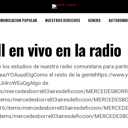
MUNICACION POPULAR
NUESTROS DERECHOS
GENERO
AUTOBOMB
 en vivo en la radio
ó los estudios de nuestra radio comunitaria para partici
=uuuYOAuudOgComo el resto de la gentehttps://www
FJi4rcWEuQgAlgo de
items/mercedesborrel03airesdeficcion/MERCEDESBOR
16/items/mercedesborrel03airesdeficcion/MERCEDE
org/16/items/mercedesborrel03airesdeficcion/MERCE
16/items/mercedesborrel03airesdeficcion/MERCEDES