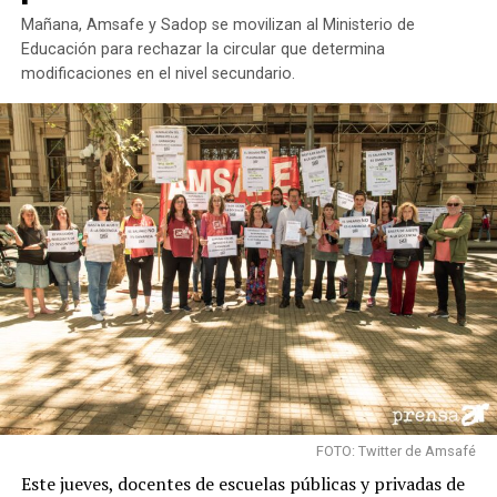
ciudades del país como Mendoza o Carlos Paz y agregó:
Mañana, Amsafe y Sadop se movilizan al Ministerio de
“puede ser una oportunidad laboral para aquellos
Educación para rechazar la circular que determina
trabajadores de la economía informal que vienen
modificaciones en el nivel secundario.
desarrollando la actividad”.
FOTO: Twitter de Amsafé
Este jueves, docentes de escuelas públicas y privadas de