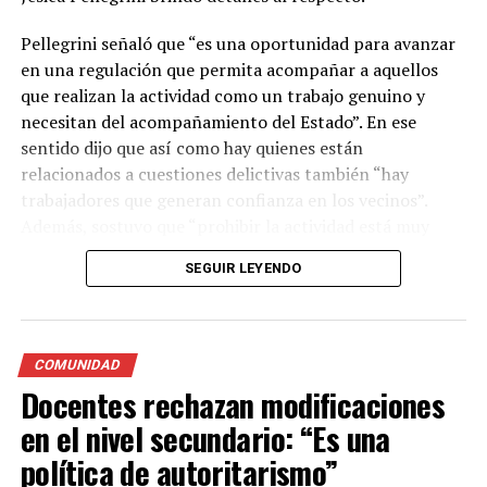
Pellegrini señaló que “es una oportunidad para avanzar
en una regulación que permita acompañar a aquellos
que realizan la actividad como un trabajo genuino y
necesitan del acompañamiento del Estado”. En ese
sentido dijo que así como hay quienes están
relacionados a cuestiones delictivas también “hay
trabajadores que generan confianza en los vecinos”.
Además, sostuvo que “prohibir la actividad está muy
lejos de solucionar el problema y dejaría a una gran
SEGUIR LEYENDO
cantidad de personas sin su sustento”
Con respecto al proyecto , la concejala explicó que lo
que se propone es que el estacionamiento medido pase a
COMUNIDAD
ser un estacionamiento cuidado, es decir, que los
Docentes rechazan modificaciones
trabajadores mediante un sistema de tarjetas cobren el
en el nivel secundario: “Es una
estacionamiento y un porcentaje sea para ellos y otra
parte para el sistema de transporte. Además, dijo que
política de autoritarismo”
este sistema de cuidado de coches ya se realiza en otras