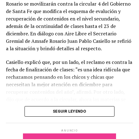
Rosario se movilizarán contra la circular 4 del Gobierno
de Santa Fe que modifica el esquema de evalución y
recuperación de contenidos en el nivel secundario,
además de la ocntinuidad de clases hasta el 23 de
diciembre. En diálogo con Aire Libre el Secretario
Gremial de Amsafe Rosario Juan Pablo Casiello se refirió
a la situación y brindó detalles al respecto.
Casiello explicó que, por un lado, el reclamo es contra la
fecha de finalización de clases: “es una idea ridícula que
rechazamos pensando en los chicos y chicas que
neceseitan la mejor atención en diciembre para
recuperar contenidos del año”, afirmó. Por otro lado,
dijo que de acuerdo a la circular, ahora las materias se
aprueban por “paquetes”, es decir que se juntan cuatro
SEGUIR LEYENDO
materias relativamente afines y se realiza un trabajo
integrador para aprobarlas. En ese sentido dijo que “la
escuela secundaria tiene un montón de dificultades y
ANUNCIO
esta circular hace retroceder 4 casilleros, por eso la