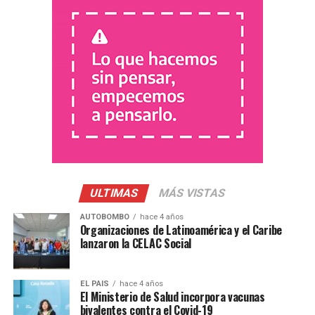
estamos rechazando” y agregó “es muy poco serio y
creemos que no es asi como se logra la continuidad de
los chicos y chicas en las escuelas”
Casielo expresó que “no hay criterios claros” con
respecto a las nuevas modificaciones establecidas y
agregó: “es toda una política de autoritarimo por parte
del Ministerio”. Además, informó que mañana, Amsafe
junto a Sadop y toda la comunidad secundaria
concentrarán a las 11 frente a la sede del Ministerio de
Educación para exigir que se modifique la circular.
ULTIMAS
MÁS VISTAS
AUTOBOMBO
hace 4 años
Organizaciones de Latinoamérica y el Caribe
lanzaron la CELAC Social
Defendamos la Educación
EL PAIS
hace 4 años
El Ministerio de Salud incorpora vacunas
Secundaria
bivalentes contra el Covid-19