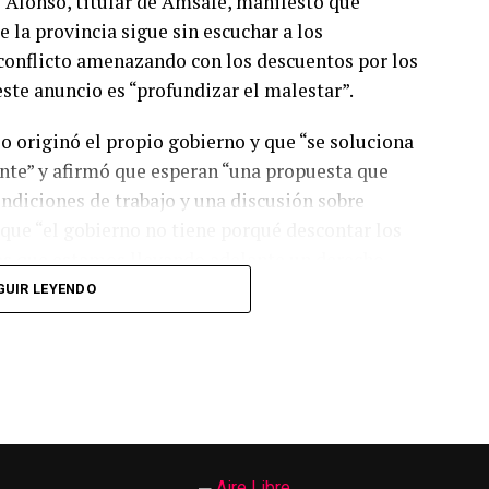
 Alonso, titular de Amsafe, manifestó que
e la provincia sigue sin escuchar a los
 conflicto amenazando con los descuentos por los
este anuncio es “profundizar el malestar”.
lo originó el propio gobierno y que “se soluciona
te” y afirmó que esperan “una propuesta que
ondiciones de trabajo y una discusión sobre
 que “el gobierno no tiene porqué descontar los
ras que estamos llevando adelante un derecho
GUIR LEYENDO
eo de la Provincia Eduardo Massot aportó su
ores y trabajadoras del gremio docente y en
 sido una situación provocada por el gobierno
erdo pactado a inicios de marzo y que la
e trabajo “ha sido exclusivamente de los
cuentos por los días de paro y dijo que “no es una