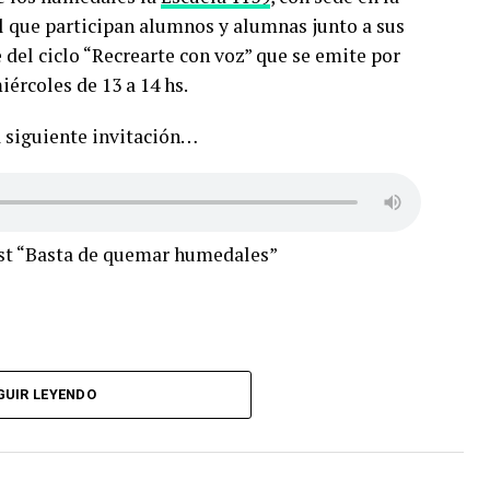
 el que participan alumnos y alumnas junto a sus
 del ciclo “Recrearte con voz” que se emite por
leto de la sesión de hoy
ércoles de 13 a 14 hs.
Rosario aprobó por
 al Presidente para que
a siguiente invitación…
de la ciudad y poder
la crisis ambiental y de
emos hace
ast “Basta de quemar humedales”
Uj70zrONd
ember 16, 2022
GUIR LEYENDO