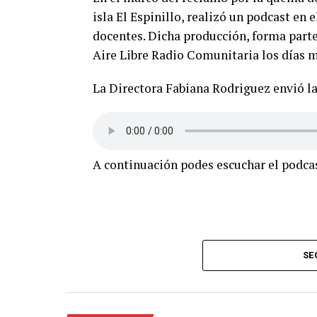
isla El Espinillo, realizó un podcast en
docentes. Dicha producción, forma parte
Acá el discurso comp
Aire Libre Radio Comunitaria los días mi
donde el Concejo de 
unanimidad convocar
La Directora Fabiana Rodriguez envió l
venga a gobernar des
abordar entre todos 
violencia que padec
A continuación podes escuchar el podc
años.
https://t.co/u
— Juan Monteverde (@juanmonteverde)
Sept
SE