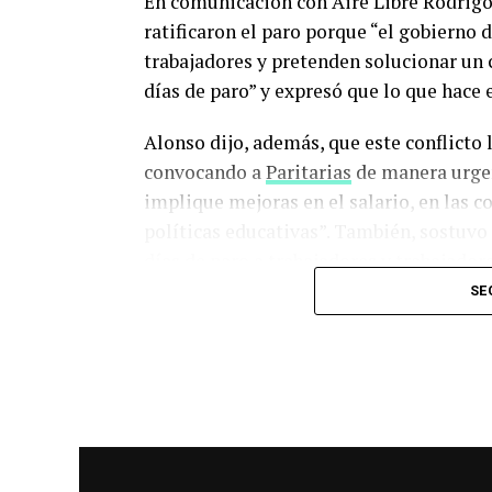
En comunicación con Aire Libre Rodrigo
ratificaron el paro porque “el gobierno d
trabajadores y pretenden solucionar un
días de paro” y expresó que lo que hace 
Alonso dijo, además, que este conflicto 
convocando a
Paritarias
de manera urgen
implique mejoras en el salario, en las c
políticas educativas”. También, sostuvo
días de paro a trabajadores y trabajado
constitucional”.
SE
Por otro lado, el Subsecretario de Empl
mirada sobre el reclamo de los trabajad
contraposición a Alonso dijo que “no ha
provincial” ya que se cumplió con el acu
decisión de no concurrir a los lugares d
sindicatos”. Además, se refirió a los des