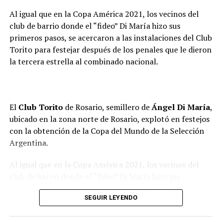
Al igual que en la Copa América 2021, los vecinos del
Según relató Carlotto, Juan José inició la búsqueda de su
club de barrio donde el “fideo” Di María hizo sus
identidad en 2004. “El nieto desconocía que no era hijo
primeros pasos, se acercaron a las instalaciones del Club
de quienes lo criaron, hasta que sus hermanos de crianza
Torito para festejar después de los penales que le dieron
-luego de fallecidos los padres- se lo dijeron y le
la tercera estrella al combinado nacional.
entregaron su DNI original. Con toda esa información se
dirigió a la Comisión Nacional por el Derecho a la
Identidad (CoNaDI) para indagar sobre su origen
biológico”, detalló.
El
Club Torito
de Rosario, semillero de
Ángel Di María
,
ubicado en la zona norte de Rosario, explotó en festejos
Mercedes, la madre de Juan José, fue secuestrada el 20
con la obtención de la Copa del Mundo de la Selección
de mayo de 1976 en Monteros, Tucumán, junto a parte
Argentina.
de su familia. Su hijo, con apenas 9 meses estaba el día
del operativo, en el que también secuestraron a sus
Al igual que en la Copa América 2021, los vecinos del
abuelos,
Toribia Romero de Morales
y
José Ramón
club de barrio donde el “fideo” Di María hizo sus
Morales
. Cuatro días después secuestraron a sus
primeros pasos, se acercaron a las instalaciones del club
tíos
José Silvano Morales
,
Juan Ceferino
SEGUIR LEYENDO
para festejar después de los penales que le dieron la
Morales
y
Julio César Morales
, todos se encuentran
tercera estrella al combinado nacional.