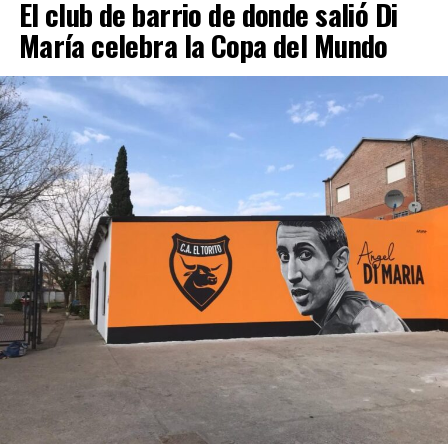
El club de barrio de donde salió Di
referente de la asociación.
simultáneo con la realización de la Cumbre, marcharán
María celebra la Copa del Mundo
desde las calles Cerrito y Santa Fe, en la Ciudad de
Buenos Aires, hacia el Hotel Sheraton.