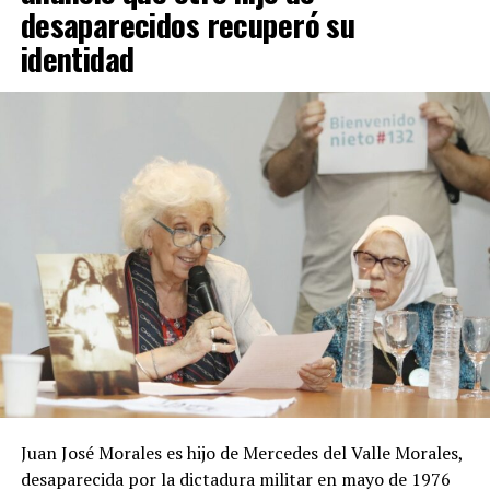
desaparecidos recuperó su
identidad
Juan José Morales es hijo de Mercedes del Valle Morales,
desaparecida por la dictadura militar en mayo de 1976
Evo Morales
, ex presidente boliviano y uno de los