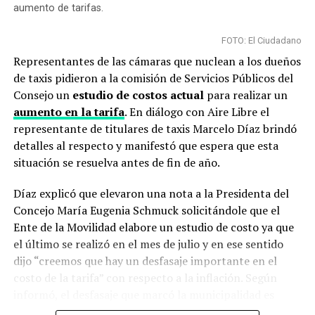
aumento de tarifas.
FOTO: El Ciudadano
Representantes de las cámaras que nuclean a los dueños
de taxis pidieron a la comisión de Servicios Públicos del
Consejo un
estudio de costos actual
para realizar un
aumento en la tarifa
. En diálogo con Aire Libre el
representante de titulares de taxis Marcelo Díaz brindó
detalles al respecto y manifestó que espera que esta
situación se resuelva antes de fin de año.
Díaz explicó que elevaron una nota a la Presidenta del
Concejo María Eugenia Schmuck solicitándole que el
Ente de la Movilidad elabore un estudio de costo ya que
el último se realizó en el mes de julio y en ese sentido
dijo “creemos que hay un desfasaje importante en el
costo de la tarifa” con respecto a la inflación. Según
informó, el desfasaje que marcó la municipalidad es
entre el 65% y 75% y calculan que el aumento de la