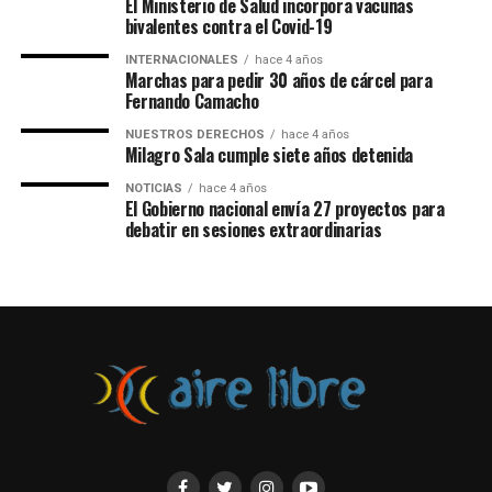
Defendamos la Educación
El Ministerio de Salud incorpora vacunas
bivalentes contra el Covid-19
Secundaria
INTERNACIONALES
hace 4 años
pic.twitter.com/kBF3BXoEkU
Marchas para pedir 30 años de cárcel para
Fernando Camacho
NUESTROS DERECHOS
hace 4 años
— Amsafe Rosario (@RosarioAmsafe)
November 22, 2022
Milagro Sala cumple siete años detenida
NOTICIAS
hace 4 años
El Gobierno nacional envía 27 proyectos para
debatir en sesiones extraordinarias