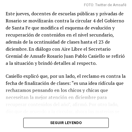
FOTO: Twitter de Amsafé
Este jueves, docentes de escuelas públicas y privadas de
Rosario se movilizarán contra la circular 4 del Gobierno
de Santa Fe que modifica el esquema de evalución y
recuperación de contenidos en el nivel secundario,
además de la ocntinuidad de clases hasta el 23 de
diciembre. En diálogo con Aire Libre el Secretario
Gremial de Amsafe Rosario Juan Pablo Casiello se refirió
a la situación y brindó detalles al respecto.
Casiello explicó que, por un lado, el reclamo es contra la
fecha de finalización de clases: “es una idea ridícula que
rechazamos pensando en los chicos y chicas que
neceseitan la mejor atención en diciembre para
recuperar contenidos del año”, afirmó. Por otro lado,
dijo que de acuerdo a la circular, ahora las materias se
aprueban por “paquetes”, es decir que se juntan cuatro
SEGUIR LEYENDO
materias relativamente afines y se realiza un trabajo