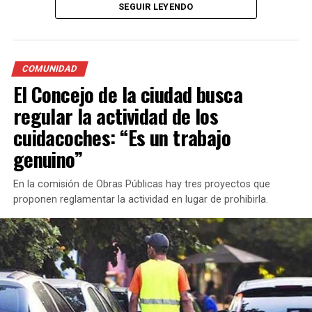
SEGUIR LEYENDO
tarifa rondará entre un 20% y un 30%.
Además, informó que el último aumento de la tarifa fue
en el mes de septiembre y actualmente la bajada de
COMUNIDAD
bandera en horario diurno es de $239,20 mientras que la
El Concejo de la ciudad busca
tarifa nocturna, fines de semana y feriados cuesta entre
regular la actividad de los
$279,60 y $290,40.
cuidacoches: “Es un trabajo
genuino”
En la comisión de Obras Públicas hay tres proyectos que
proponen reglamentar la actividad en lugar de prohibirla.