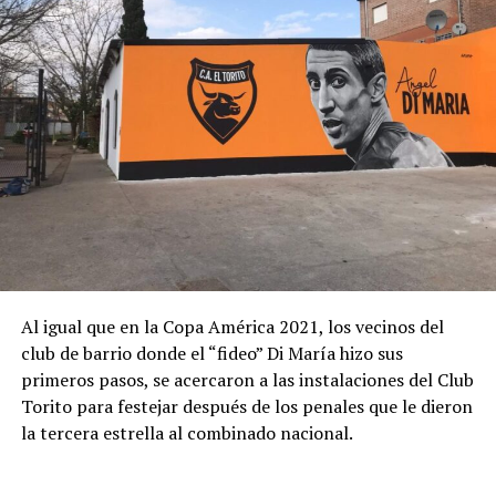
Al igual que en la Copa América 2021, los vecinos del
Según relató Carlotto, Juan José inició la búsqueda de su
club de barrio donde el “fideo” Di María hizo sus
identidad en 2004. “El nieto desconocía que no era hijo
primeros pasos, se acercaron a las instalaciones del Club
de quienes lo criaron, hasta que sus hermanos de crianza
Torito para festejar después de los penales que le dieron
-luego de fallecidos los padres- se lo dijeron y le
la tercera estrella al combinado nacional.
entregaron su DNI original. Con toda esa información se
dirigió a la Comisión Nacional por el Derecho a la