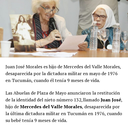
Juan José Morales es hijo de Mercedes del Valle Morales,
desaparecida por la dictadura militar en mayo de 1976
Evo Morales
, ex presidente boliviano y uno de los
en Tucumán, cuando él tenía 9 meses de vida.
principales líderes de la región, sostuvo que los
gobiernos progresistas y anti imperialistas tienen el
Las Abuelas de Plaza de Mayo anunciaron la restitución
deber de proteger los recursos estratégicos, como el
de la identidad del nieto número 132,llamado
Juan José
,
litio; distribuir las riquezas para enfrentar la creciente
hijo de
Mercedes del Valle Morales
, desaparecida por
desigualdad; y avanzar en un proyecto de moneda
la última dictadura militar en Tucumán en 1976, cuando
común para América Latina y el Caribe.
su bebé tenía 9 meses de vida.