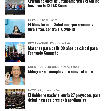
Organizaciones de Latinoamérica y el Caribe
lanzaron la CELAC Social
Defendamos la Educación
EL PAIS
hace 4 años
El Ministerio de Salud incorpora vacunas
Secundaria
bivalentes contra el Covid-19
pic.twitter.com/kBF3BXoEkU
INTERNACIONALES
hace 4 años
Marchas para pedir 30 años de cárcel para
— Amsafe Rosario (@RosarioAmsafe)
November 22, 2022
Fernando Camacho
NUESTROS DERECHOS
hace 4 años
Milagro Sala cumple siete años detenida
NOTICIAS
hace 4 años
El Gobierno nacional envía 27 proyectos para
debatir en sesiones extraordinarias