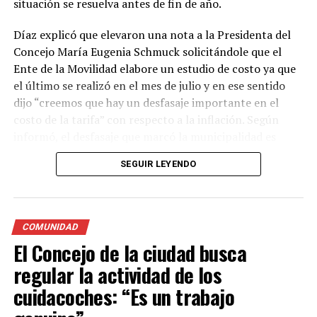
situación se resuelva antes de fin de año.
Díaz explicó que elevaron una nota a la Presidenta del
Concejo María Eugenia Schmuck solicitándole que el
Ente de la Movilidad elabore un estudio de costo ya que
el último se realizó en el mes de julio y en ese sentido
dijo “creemos que hay un desfasaje importante en el
costo de la tarifa” con respecto a la inflación. Según
informó, el desfasaje que marcó la municipalidad es
entre el 65% y 75% y calculan que el aumento de la
SEGUIR LEYENDO
tarifa rondará entre un 20% y un 30%.
Además, informó que el último aumento de la tarifa fue
en el mes de septiembre y actualmente la bajada de
COMUNIDAD
bandera en horario diurno es de $239,20 mientras que la
El Concejo de la ciudad busca
tarifa nocturna, fines de semana y feriados cuesta entre
regular la actividad de los
$279,60 y $290,40.
cuidacoches: “Es un trabajo