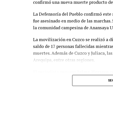
confirmó una nueva muerte producto de l
la oposición entienda que en el libre demo
hay que sentarse a debatir
” y pidió “
no e
La Defensoría del Pueblo confirmó este
sociedad con solo tratar los temas que a 
fue asesinado en medio de las marchas.
la comunidad campesina de Anansaya Urin
Además de los proyectos de solicitud de 
Suprema de Justicia y para ampliar su n
La movilización en Cuzco se realizó a dí
lleguen al recinto los proyectos de modi
saldo de 17 personas fallecidas mientras
sobre Alcoholemia Cero para la conducci
muertes. Además de Cuzco y Juliaca, la
Nacional de Ciencia, Tecnología e Innov
Arequipa, entre otras regiones.
El periodista peruano
Jaime Herrera
c
semana fue “bastante violenta en la reg
SE
ocasionó en menos de dos horas la cifra d
Nacional”.
“Esto ha demostrado la política de agre
las fuerzas del orden, quienes utilizar