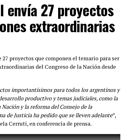
ible. Todas las vacunas son seguras, eficaces
”,
l envía 27 proyectos
 prensa desde Casa Rosada.
iones extraordinarias
de 27 proyectos que componen el temario para ser
extraordinarias del Congreso de la Nación desde
tos importantísimos para todos los argentinos y
desarrollo productivo y temas judiciales, como la
 Nación y la reforma del Consejo de la
a de Justicia ha pedido que se lleven adelante
”,
ela Cerruti, en conferencia de prensa.