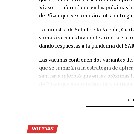
Vizzotti informó que en las próximas hor
de Pfizer que se sumarán a otra entrega
La ministra de Salud de la Nación,
Carl
sumará vacunas bivalentes contra el cor
dando respuestas a la pandemia del SA
Las vacunas contienen dos variantes del
que se sumarán a la estrategia de aplicac
sanitaria informó que en las próximas ho
de Pfizer que se sumarán a otra entrega
El envío a las provincias comenzará la 
SE
aclaró que durante algunas semanas van
pero que ambas son seguras y eficaces.
“
Van a coexistir seguramente durante v
NOTICIAS