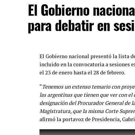
recibir la vacuna disponible lo antes pos
El Gobierno naciona
remarcó Vizzotti en una conferencia de
para debatir en ses
El Gobierno nacional presentó la lista 
incluido en la convocatoria a sesiones 
el 23 de enero hasta el 28 de febrero.
“
Tenemos un extenso temario con proyec
las argentinas que tienen que ver con el 
designación del Procurador General de la
Magistratura, que la misma Corte Suprem
afirmó la portavoz de Presidencia, Gabri