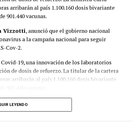
as arribarán al país 1.100.160 dosis bivariante
 de 901.440 vacunas.
a Vizzotti
, anunció que el gobierno nacional
onavirus a la campaña nacional para seguir
RS-Cov-2.
 Covid-19, una innovación de los laboratorios
ión de dosis de refuerzo. La titular de la cartera
ras arribarán al país 1.100.160 dosis bivariante
 de 901.440 vacunas.
semana que viene. En ese marco, la funcionaria
GUIR LEYENDO
 a estar disponibles ambos tipos de vacunas,
arias semanas ambas vacunas. Es muy importante