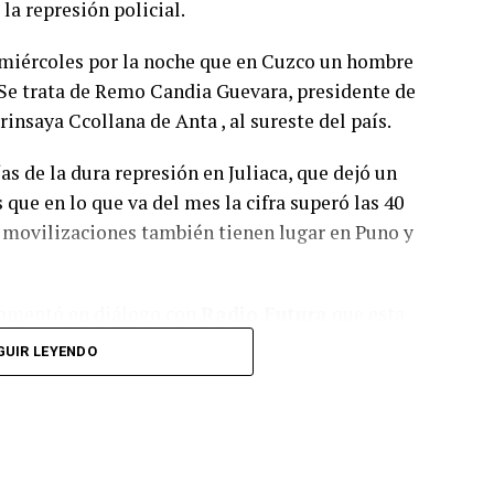
a represión policial.
crático y en el libre juego de las instituciones
xtorsionar al gobierno y, por lo tanto, a la
 miércoles por la noche que en Cuzco un hombre
ellos les interesa
”.
 Se trata de Remo Candia Guevara, presidente de
saya Ccollana de Anta , al sureste del país.
juicio político a los integrantes de la Corte
úmero de integrantes, el gobierno buscará que
as de la dura represión en Juliaca, que dejó un
ficación de la Ley de Tránsito y Seguridad Vial
 que en lo que va del mes la cifra superó las 40
ón de vehículo; y el de de aprobación del Plan
s movilizaciones también tienen lugar en Puno y
ación 2030, entre otros.
omentó en diálogo con
Radio Futura
que esta
ión Puno, donde la dura represión policial
GUIR LEYENDO
e 17 fallecidos civiles y uno de la Policía
sión, represión y asesinato de los miembros de
on en todo momento sus armas de fuego y