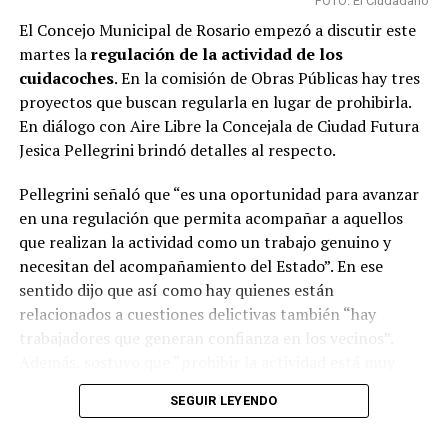
FOTO: El Ciudadano
El Concejo Municipal de Rosario empezó a discutir este
martes la
regulación de la actividad de los
cuidacoches
. En la comisión de Obras Públicas hay tres
proyectos que buscan regularla en lugar de prohibirla.
En diálogo con Aire Libre la Concejala de Ciudad Futura
Jesica Pellegrini brindó detalles al respecto.
Pellegrini señaló que “es una oportunidad para avanzar
en una regulación que permita acompañar a aquellos
que realizan la actividad como un trabajo genuino y
necesitan del acompañamiento del Estado”. En ese
sentido dijo que así como hay quienes están
relacionados a cuestiones delictivas también “hay
trabajadores que generan confianza en los vecinos”.
Además, sostuvo que “prohibir la actividad está muy
lejos de solucionar el problema y dejaría a una gran
SEGUIR LEYENDO
cantidad de personas sin su sustento”