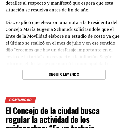
detalles al respecto y manifestó que espera que esta
situación se resuelva antes de fin de año.
Díaz explicó que elevaron una nota a la Presidenta del
Concejo María Eugenia Schmuck solicitándole que el
Ente de la Movilidad elabore un estudio de costo ya que
el último se realizó en el mes de julio y en ese sentido
dijo “creemos que hay un desfasaje importante en el
costo de la tarifa” con respecto a la inflación. Según
informó, el desfasaje que marcó la municipalidad es
entre el 65% y 75% y calculan que el aumento de la
SEGUIR LEYENDO
tarifa rondará entre un 20% y un 30%.
Además, informó que el último aumento de la tarifa fue
en el mes de septiembre y actualmente la bajada de
COMUNIDAD
bandera en horario diurno es de $239,20 mientras que la
El Concejo de la ciudad busca
tarifa nocturna, fines de semana y feriados cuesta entre
regular la actividad de los
$279,60 y $290,40.
cuidacoches: “Es un trabajo