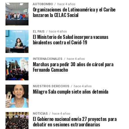
AUTOBOMBO
hace 4 años
Organizaciones de Latinoamérica y el Caribe
lanzaron la CELAC Social
Defendamos la Educación
EL PAIS
hace 4 años
El Ministerio de Salud incorpora vacunas
Secundaria
bivalentes contra el Covid-19
pic.twitter.com/kBF3BXoEkU
INTERNACIONALES
hace 4 años
Marchas para pedir 30 años de cárcel para
— Amsafe Rosario (@RosarioAmsafe)
November 22, 2022
Fernando Camacho
NUESTROS DERECHOS
hace 4 años
Milagro Sala cumple siete años detenida
NOTICIAS
hace 4 años
El Gobierno nacional envía 27 proyectos para
debatir en sesiones extraordinarias