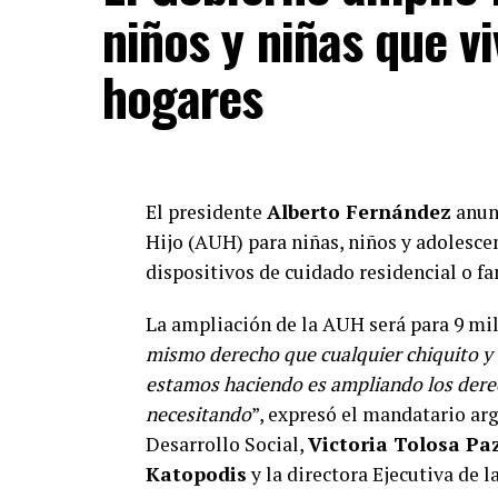
debería pasar un día
niños y niñas que v
@DanielCatalano_
en
a 7 años de
#Milagro
hogares
https://t.co/oIwTiRJ
— ATE Capital (@ATECapitalOk)
January 16, 
El presidente
Alberto Fernández
anunc
Además, el
Comité por la Libertad de 
Hijo (AUH) para niñas, niños y adolesce
argentino para “poner en su consideraci
dispositivos de cuidado residencial o fa
habilitan la aplicación de la figura del 
parlamentaria de la Legislatura jujeña” y
La ampliación de la AUH será para 9 mil c
como de persecución política con propó
mismo derecho que cualquier chiquito y 
estamos haciendo es ampliando los derec
“
Hay herramientas que la Constitución l
necesitando
”, expresó el mandatario ar
la libertad de Milagro
”, afirmó
Luis Paz
Desarrollo Social,
Victoria Tolosa Pa
Gráfica.
Katopodis
y la directora Ejecutiva de 