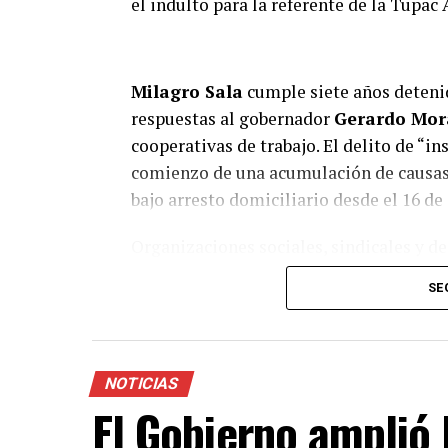
el indulto para la referente de la Tupac
Milagro Sala
cumple siete años detenid
respuestas al gobernador
Gerardo Mor
cooperativas de trabajo. El delito de “in
comienzo de una acumulación de causas 
bajo arresto domiciliario desde el 16 de
Organizaciones sociales, sindicales y 
prensa en la sede de
ATE Capital
para ex
SE
Específicamente, las agrupaciones recl
Fernández
firme el indulto para la re
"Alberto (
@alferdez
NOTICIAS
El Gobierno amplió 
mismo el decreto de 