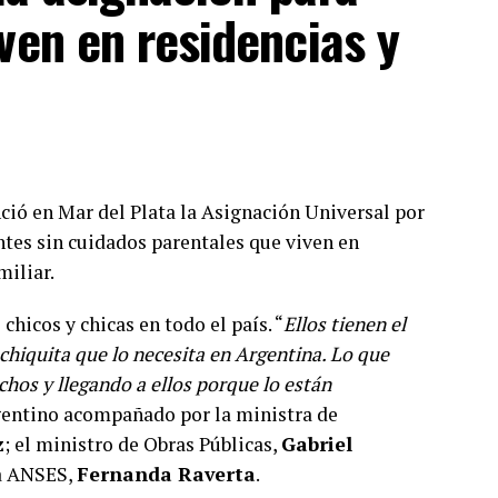
 más presa."
iven en residencias y
 la conferencia de prensa
Sala
presa política
NyF
2023
ió en Mar del Plata la Asignación Universal por
Milagro Sala
envió una carta al mandatario
ntes sin cuidados parentales que viven en
ón los argumentos jurídicos y políticos que
miliar.
indulto a la dirigente Milagro Sala, ex
 reiterar “las circunstancias que definen el caso
hicos y chicas en todo el país. “
Ellos tienen el
sitos de proscripción permanente”.
chiquita que lo necesita en Argentina. Lo que
hos y llegando a ellos porque lo están
e autoriza al presidente poder disponer y ordenar
gentino acompañado por la ministra de
, abogado de Milagro, en diálogo con
Radio
z
; el ministro de Obras Públicas,
Gabriel
la ANSES,
Fernanda Raverta
.