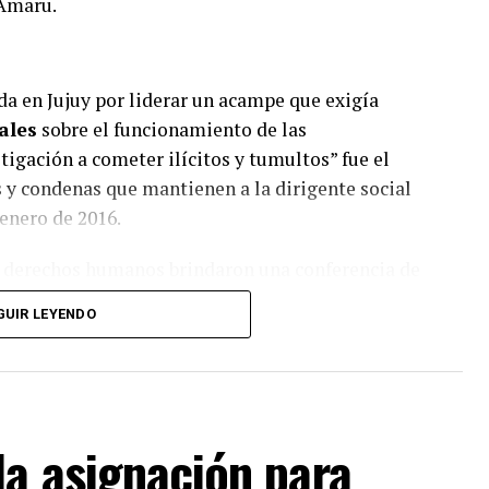
 Amaru.
a en Jujuy por liderar un acampe que exigía
ales
sobre el funcionamiento de las
stigación a cometer ilícitos y tumultos” fue el
y condenas que mantienen a la dirigente social
 enero de 2016.
de derechos humanos brindaron una conferencia de
igir la libertad de Milagro Sala.
GUIR LEYENDO
aman que el presidente
Alberto
ferente de la Tupac Amaru.
) debería firmar hoy
la asignación para
indulto, Milagro no