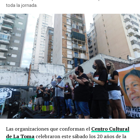
Trabajo Argentino
toda la jornada.
Reporte de
@FM_AireLibre
, desde
Santa
Fe
https://t.co/9e7Rz5ahf2
— FARCO (@farcoargentina)
May 3, 2022
Las organizaciones que conforman el
Centro Cultural
de La Toma
celebraron este sábado los 20 años de la