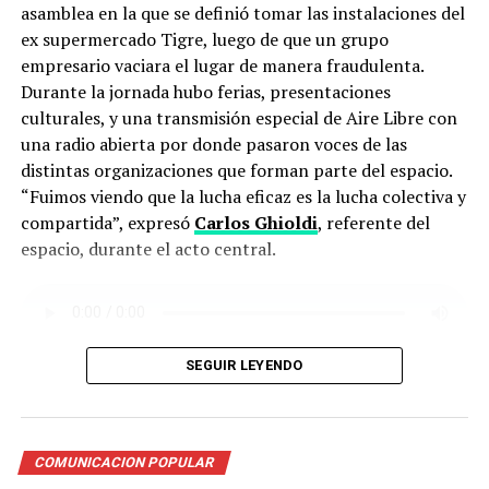
asamblea en la que se definió tomar las instalaciones del
ex supermercado Tigre, luego de que un grupo
empresario vaciara el lugar de manera fraudulenta.
Durante la jornada hubo ferias, presentaciones
culturales, y una transmisión especial de Aire Libre con
una radio abierta por donde pasaron voces de las
distintas organizaciones que forman parte del espacio.
“Fuimos viendo que la lucha eficaz es la lucha colectiva y
compartida”, expresó
Carlos Ghioldi
, referente del
espacio, durante el acto central.
SEGUIR LEYENDO
PALABRAS DE CARLOS GHIOLDI
A pesar de las leyes de expropiación que fueron
impulsadas durante distintos gobiernos provinciales,
sobre el lugar pesa aún una orden de desalojo que ya
COMUNICACION POPULAR
lleva 20 años. Actualmente, el lugar es sostenido por