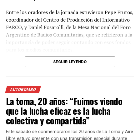
Entre los oradores de la jornada estuvieron Pepe Frutos,
coordinador del Centro de Producción del Informativo
FARCO, y Daniel Fosarolli, de la Mesa Nacional del Foro
Argentino de Radios Comunitarias, que se refirieron a la
importancia de poder seguir contando con esos fondos
para los medios comunitarios.
SEGUIR LEYENDO
AUTOBOMBO
La Plaza Pringles de
La toma, 20 años: “Fuimos viendo
Rosario fue una de las
que la lucha eficaz es la lucha
sedes en las que se vivió la
colectiva y compartida”
Jornada Federal por
Este sábado se conmemoraron los 20 años de La Toma y Aire
Cultura, Soberanía y
Libre estuvo presente con una transmisión especial durante