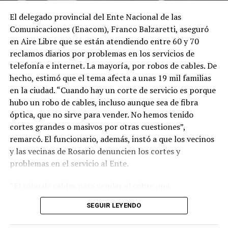
El delegado provincial del Ente Nacional de las
Comunicaciones (Enacom), Franco Balzaretti, aseguró
en Aire Libre que se están atendiendo entre 60 y 70
reclamos diarios por problemas en los servicios de
telefonía e internet. La mayoría, por robos de cables. De
hecho, estimó que el tema afecta a unas 19 mil familias
en la ciudad. “Cuando hay un corte de servicio es porque
hubo un robo de cables, incluso aunque sea de fibra
óptica, que no sirve para vender. No hemos tenido
cortes grandes o masivos por otras cuestiones”,
remarcó. El funcionario, además, instó a que los vecinos
y las vecinas de Rosario denuncien los cortes y
problemas en el servicio al Ente.
“El robo de cables para vender el cobre una
problemática creciente. Logramos estabilizarla en algún
SEGUIR LEYENDO
momento con el trabajo que hemos hecho junto con el
Ministerio de Seguridad de la provincia, llegando a los