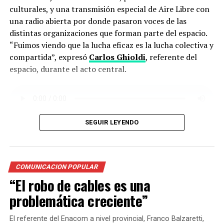
culturales, y una transmisión especial de Aire Libre con
una radio abierta por donde pasaron voces de las
distintas organizaciones que forman parte del espacio.
“Fuimos viendo que la lucha eficaz es la lucha colectiva y
compartida”, expresó
Carlos Ghioldi
, referente del
espacio, durante el acto central.
SEGUIR LEYENDO
PALABRAS DE CARLOS GHIOLDI
A pesar de las leyes de expropiación que fueron
impulsadas durante distintos gobiernos provinciales,
sobre el lugar pesa aún una orden de desalojo que ya
COMUNICACION POPULAR
lleva 20 años. Actualmente, el lugar es sostenido por
“El robo de cables es una
más de 50 organizaciones sindicales, cooperativas,
problemática creciente”
organismos de Derechos Humanos, sociales y políticas.
Todas celebraron los 20 años de resistencia y lucha
El referente del Enacom a nivel provincial, Franco Balzaretti,