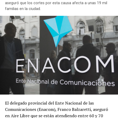
obrera.
aseguró que los cortes por esta causa afecta a unas 19 mil
familias en la ciudad.
“El desafío es que todas las organizaciones populares
asuman con nosotros la decisión de mantener este
edificio al servicio del pueblo y los trabajadores, como
un espacio público, no estatal, construido por el propio
movimiento obrero y popular de la región”, remarcó
Ghioldi durante su discurso.
TRANSMISION ESPECIAL 20 AÑOS DE LA TOMA
El delegado provincial del Ente Nacional de las
Comunicaciones (Enacom), Franco Balzaretti, aseguró
en Aire Libre que se están atendiendo entre 60 y 70