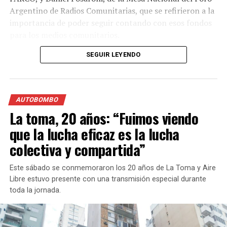
Argentino de Radios Comunitarias, que se refirieron a la
importancia de poder seguir contando con esos fondos
para los medios comunitarios.
SEGUIR LEYENDO
AUTOBOMBO
La Plaza Pringles de
La toma, 20 años: “Fuimos viendo
Rosario fue una de las
que la lucha eficaz es la lucha
sedes en las que se vivió la
colectiva y compartida”
Jornada Federal por
Este sábado se conmemoraron los 20 años de La Toma y Aire
Cultura, Soberanía y
Libre estuvo presente con una transmisión especial durante
Trabajo Argentino
toda la jornada.