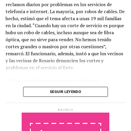
reclamos diarios por problemas en los servicios de
telefonía e internet. La mayoría, por robos de cables. De
hecho, estimó que el tema afecta a unas 19 mil familias
en la ciudad. “Cuando hay un corte de servicio es porque
hubo un robo de cables, incluso aunque sea de fibra
óptica, que no sirve para vender. No hemos tenido
cortes grandes o masivos por otras cuestiones”,
remarcó. El funcionario, además, instó a que los vecinos
y las vecinas de Rosario denuncien los cortes y
problemas en el servicio al Ente.
“El robo de cables para vender el cobre una
problemática creciente. Logramos estabilizarla en algún
SEGUIR LEYENDO
momento con el trabajo que hemos hecho junto con el
Ministerio de Seguridad de la provincia, llegando a los
lugares donde se re usa el cobre, y hubo muchos
ANUNCIO
allanamientos positivos, pero lamentablemente es una
problemática que no cesa. Así que nos vemos en la
obligación de trabajar junto a las empresas para tratar