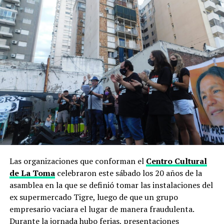
Reporte de
@FM_AireLibre
, desde
Santa
Fe
https://t.co/9e7Rz5ahf2
— FARCO (@farcoargentina)
May 3, 2022
Las organizaciones que conforman el
Centro Cultural
de La Toma
celebraron este sábado los 20 años de la
asamblea en la que se definió tomar las instalaciones del
ex supermercado Tigre, luego de que un grupo
empresario vaciara el lugar de manera fraudulenta.
Durante la jornada hubo ferias, presentaciones