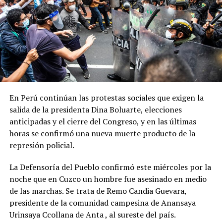
segundo, el tercero, o si es incluso la segunda dosis para
completar el esquema primario. Es muy relevante tener la
cobertura de vacunación
”, destacó Vizzotti.
Para la funcionaria, el temario es “
suficientemente
importante y extenso como para que la oposición
entienda que en el libre democrático y en el libre juego
En Perú continúan las protestas sociales que exigen la
de las instituciones hay que sentarse a debatir
” y pidió
salida de la presidenta Dina Boluarte, elecciones
“
no extorsionar al gobierno y, por lo tanto, a la sociedad
anticipadas y el cierre del Congreso, y en las últimas
con solo tratar los temas que a ellos les interesa
”.
horas se confirmó una nueva muerte producto de la
represión policial.
Además de los proyectos de solicitud de juicio político a
los integrantes de la Corte Suprema de Justicia y para
La Defensoría del Pueblo confirmó este miércoles por la
ampliar su número de integrantes, el gobierno buscará
noche que en Cuzco un hombre fue asesinado en medio
que lleguen al recinto los proyectos de modificación de
de las marchas. Se trata de Remo Candia Guevara,
la Ley de Tránsito y Seguridad Vial sobre Alcoholemia
presidente de la comunidad campesina de Anansaya
Cero para la conducción de vehículo; y el de de
Urinsaya Ccollana de Anta , al sureste del país.