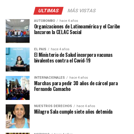
que hasta la fecha en lo que va de los 31 días de
protestas ya tenemos 45 fallecidos. Una cifra realmente
ULTIMAS
MÁS VISTAS
alarmante y preocupante pero que a pesar de ello no ha
AUTOBOMBO
hace 4 años
generado la reflexión del gobierno de la presidenta Dina
Organizaciones de Latinoamérica y el Caribe
Boluarte”, lamentó.
lanzaron la CELAC Social
Esta semana también se realizó en el Congreso, ubicado
en Lima, el acto de los ministros de la mandataria
EL PAIS
hace 4 años
El Ministerio de Salud incorpora vacunas
peruana que busca legitimidad frente a los otros
bivalentes contra el Covid-19
poderes del Estado. El Congreso terminó respaldando al
actual gabinete de Boluarte.
INTERNACIONALES
hace 4 años
Marchas para pedir 30 años de cárcel para
Una de las principales críticas es que el acto se haya
Fernando Camacho
realizado mientras el contexto del país está rodeado de
levantamientos populares y represión policial, con
fallecidos y miles de personas detenidas.
NUESTROS DERECHOS
hace 4 años
Milagro Sala cumple siete años detenida