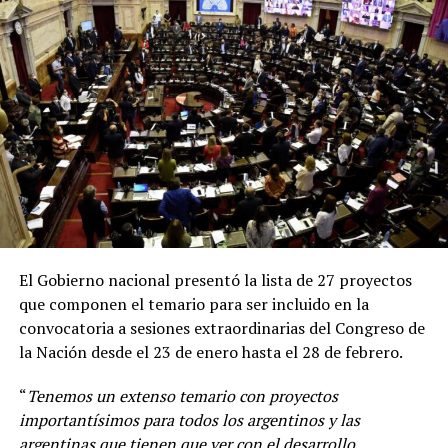
disponible lo antes posible. Todas las vacunas son
seguras, eficaces
”, remarcó Vizzotti en una conferencia
de prensa desde Casa Rosada.
El Gobierno nacional presentó la lista de 27 proyectos
que componen el temario para ser incluido en la
convocatoria a sesiones extraordinarias del Congreso de
la Nación desde el 23 de enero hasta el 28 de febrero.
“
Tenemos un extenso temario con proyectos
importantísimos para todos los argentinos y las
argentinas que tienen que ver con el desarrollo