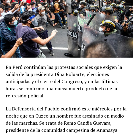
recibido su última dosis hace más de cuatro meses, debe
recibir un refuerzo. No importa si es el primero, el
segundo, el tercero, o si es incluso la segunda dosis para
completar el esquema primario. Es muy relevante tener la
cobertura de vacunación
”, destacó Vizzotti.
Para la funcionaria, el temario es “
suficientemente
importante y extenso como para que la oposición
entienda que en el libre democrático y en el libre juego
En Perú continúan las protestas sociales que exigen la
de las instituciones hay que sentarse a debatir
” y pidió
salida de la presidenta Dina Boluarte, elecciones
“
no extorsionar al gobierno y, por lo tanto, a la sociedad
anticipadas y el cierre del Congreso, y en las últimas
con solo tratar los temas que a ellos les interesa
”.
horas se confirmó una nueva muerte producto de la
represión policial.
Además de los proyectos de solicitud de juicio político a
los integrantes de la Corte Suprema de Justicia y para
La Defensoría del Pueblo confirmó este miércoles por la
ampliar su número de integrantes, el gobierno buscará
noche que en Cuzco un hombre fue asesinado en medio
que lleguen al recinto los proyectos de modificación de
de las marchas. Se trata de Remo Candia Guevara,
la Ley de Tránsito y Seguridad Vial sobre Alcoholemia
presidente de la comunidad campesina de Anansaya