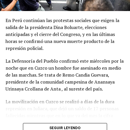
Para la funcionaria, el temario es “
suficientemente
importante y extenso como para que la oposición
entienda que en el libre democrático y en el libre juego
En Perú continúan las protestas sociales que exigen la
de las instituciones hay que sentarse a debatir
” y pidió
salida de la presidenta Dina Boluarte, elecciones
“
no extorsionar al gobierno y, por lo tanto, a la sociedad
anticipadas y el cierre del Congreso, y en las últimas
con solo tratar los temas que a ellos les interesa
”.
horas se confirmó una nueva muerte producto de la
represión policial.
Además de los proyectos de solicitud de juicio político a
los integrantes de la Corte Suprema de Justicia y para
La Defensoría del Pueblo confirmó este miércoles por la
ampliar su número de integrantes, el gobierno buscará
noche que en Cuzco un hombre fue asesinado en medio
que lleguen al recinto los proyectos de modificación de
de las marchas. Se trata de Remo Candia Guevara,
la Ley de Tránsito y Seguridad Vial sobre Alcoholemia
presidente de la comunidad campesina de Anansaya
Cero para la conducción de vehículo; y el de de
Urinsaya Ccollana de Anta , al sureste del país.
aprobación del Plan Nacional de Ciencia, Tecnología e
La movilización en Cuzco se realizó a días de la dura
Innovación 2030, entre otros.
represión en Juliaca, que dejó un saldo de 17 personas
fallecidas mientras que en lo que va del mes la cifra
superó las 40 muertes. Además de Cuzco y Juliaca, las
SEGUIR LEYENDO
movilizaciones también tienen lugar en Puno y