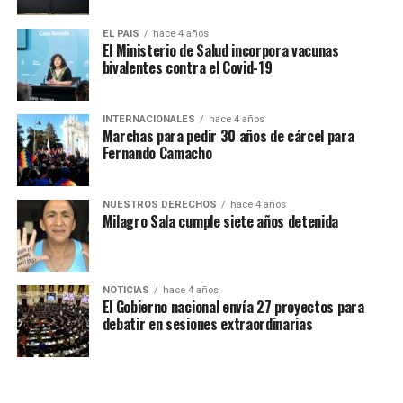
Esta semana también se realizó en el Congreso, ubicado
en Lima, el acto de los ministros de la mandataria
EL PAIS
hace 4 años
El Ministerio de Salud incorpora vacunas
peruana que busca legitimidad frente a los otros
bivalentes contra el Covid-19
poderes del Estado. El Congreso terminó respaldando al
actual gabinete de Boluarte.
INTERNACIONALES
hace 4 años
Marchas para pedir 30 años de cárcel para
Una de las principales críticas es que el acto se haya
Fernando Camacho
realizado mientras el contexto del país está rodeado de
levantamientos populares y represión policial, con
fallecidos y miles de personas detenidas.
NUESTROS DERECHOS
hace 4 años
Milagro Sala cumple siete años detenida
NOTICIAS
hace 4 años
El Gobierno nacional envía 27 proyectos para
debatir en sesiones extraordinarias