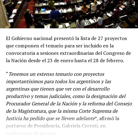
El Gobierno nacional presentó la lista de 27 proyectos
que componen el temario para ser incluido en la
convocatoria a sesiones extraordinarias del Congreso de
la Nación desde el 23 de enero hasta el 28 de febrero.
“
Tenemos un extenso temario con proyectos
importantísimos para todos los argentinos y las
argentinas que tienen que ver con el desarrollo
productivo y temas judiciales, como la designación del
Procurador General de la Nación y la reforma del Consejo
de la Magistratura, que la misma Corte Suprema de
Justicia ha pedido que se lleven adelante
”, afirmó la
“
Venimos diciendo que la circulación de las variantes ha
portavoz de Presidencia, Gabriela Cerruti, en
sido muy dinámica y desde el principio la vacuna en el
conferencia de prensa.
mundo disponible es la vacuna con la cepa ancestral y se