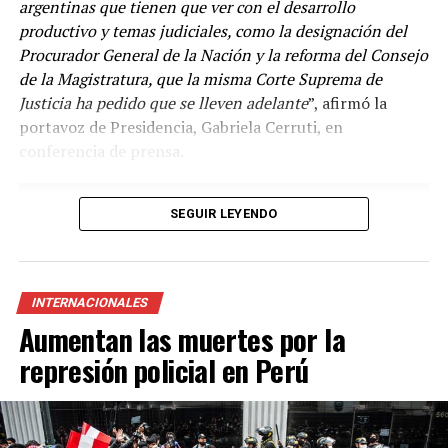
argentinas que tienen que ver con el desarrollo
productivo y temas judiciales, como la designación del
Procurador General de la Nación y la reforma del Consejo
de la Magistratura, que la misma Corte Suprema de
Justicia ha pedido que se lleven adelante
”, afirmó la
“
Venimos diciendo que la circulación de las variantes ha
portavoz de Presidencia, Gabriela Cerruti, en
sido muy dinámica y desde el principio la vacuna en el
conferencia de prensa.
mundo disponible es la vacuna con la cepa ancestral y se
ha demostrado en Argentina y en el mundo el efecto
beneficioso de la vacunación en las hospitalizaciones y
SEGUIR LEYENDO
las muertes
”, agregó.
Según el Ministerio de Salud de la Nación, las vacunas
que se suman al Plan de Vacunación son del laboratorio
INTERNACIONALES
Pfizer/BioNtech, autorizada para su uso en la franja
Aumentan las muertes por la
etaria superior a los 12 años; y otra del laboratorio
represión policial en Perú
Moderna, disponible para la población en general desde
los 6 años o más.
“
La recomendación a la población es que quien haya