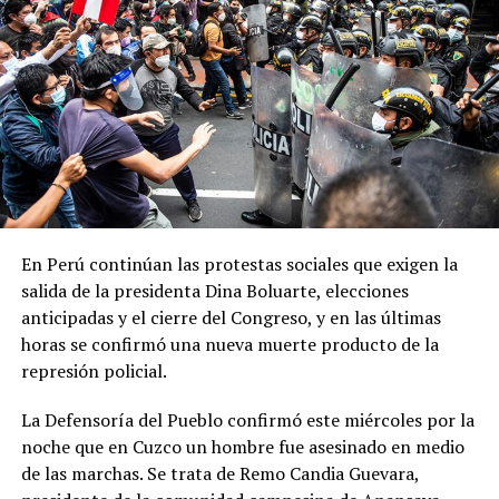
recibido su última dosis hace más de cuatro meses, debe
recibir un refuerzo. No importa si es el primero, el
segundo, el tercero, o si es incluso la segunda dosis para
completar el esquema primario. Es muy relevante tener la
cobertura de vacunación
”, destacó Vizzotti.
Para la funcionaria, el temario es “
suficientemente
importante y extenso como para que la oposición
entienda que en el libre democrático y en el libre juego
En Perú continúan las protestas sociales que exigen la
de las instituciones hay que sentarse a debatir
” y pidió
salida de la presidenta Dina Boluarte, elecciones
“
no extorsionar al gobierno y, por lo tanto, a la sociedad
anticipadas y el cierre del Congreso, y en las últimas
con solo tratar los temas que a ellos les interesa
”.
horas se confirmó una nueva muerte producto de la
represión policial.
Además de los proyectos de solicitud de juicio político a
los integrantes de la Corte Suprema de Justicia y para
La Defensoría del Pueblo confirmó este miércoles por la
ampliar su número de integrantes, el gobierno buscará
noche que en Cuzco un hombre fue asesinado en medio
que lleguen al recinto los proyectos de modificación de
de las marchas. Se trata de Remo Candia Guevara,
la Ley de Tránsito y Seguridad Vial sobre Alcoholemia