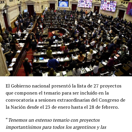
ambas vacunas. Es muy importante recibir la vacuna
disponible lo antes posible. Todas las vacunas son
seguras, eficaces
”, remarcó Vizzotti en una conferencia
de prensa desde Casa Rosada.
El Gobierno nacional presentó la lista de 27 proyectos
que componen el temario para ser incluido en la
convocatoria a sesiones extraordinarias del Congreso de
la Nación desde el 23 de enero hasta el 28 de febrero.
“
Tenemos un extenso temario con proyectos
importantísimos para todos los argentinos y las