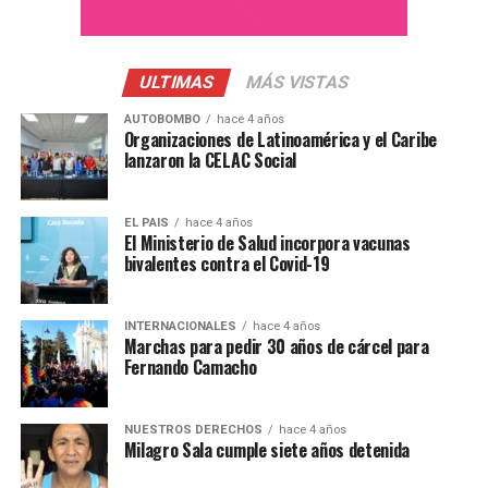
y asesinaron solamente la tarde de ayer a 17 personas y
que hasta la fecha en lo que va de los 31 días de
protestas ya tenemos 45 fallecidos. Una cifra realmente
ULTIMAS
MÁS VISTAS
alarmante y preocupante pero que a pesar de ello no ha
AUTOBOMBO
hace 4 años
generado la reflexión del gobierno de la presidenta Dina
Organizaciones de Latinoamérica y el Caribe
Boluarte”, lamentó.
lanzaron la CELAC Social
Esta semana también se realizó en el Congreso, ubicado
en Lima, el acto de los ministros de la mandataria
EL PAIS
hace 4 años
El Ministerio de Salud incorpora vacunas
peruana que busca legitimidad frente a los otros
bivalentes contra el Covid-19
poderes del Estado. El Congreso terminó respaldando al
actual gabinete de Boluarte.
INTERNACIONALES
hace 4 años
Marchas para pedir 30 años de cárcel para
Una de las principales críticas es que el acto se haya
Fernando Camacho
realizado mientras el contexto del país está rodeado de
levantamientos populares y represión policial, con
fallecidos y miles de personas detenidas.
NUESTROS DERECHOS
hace 4 años
Milagro Sala cumple siete años detenida