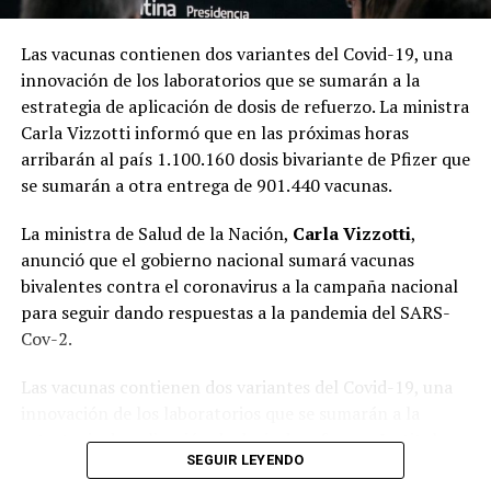
Las vacunas contienen dos variantes del Covid-19, una
innovación de los laboratorios que se sumarán a la
estrategia de aplicación de dosis de refuerzo. La ministra
Carla Vizzotti informó que en las próximas horas
arribarán al país 1.100.160 dosis bivariante de Pfizer que
se sumarán a otra entrega de 901.440 vacunas.
La ministra de Salud de la Nación,
Carla Vizzotti
,
anunció que el gobierno nacional sumará vacunas
bivalentes contra el coronavirus a la campaña nacional
para seguir dando respuestas a la pandemia del SARS-
Cov-2.
Las vacunas contienen dos variantes del Covid-19, una
innovación de los laboratorios que se sumarán a la
estrategia de aplicación de dosis de refuerzo. La titular
SEGUIR LEYENDO
de la cartera sanitaria informó que en las próximas