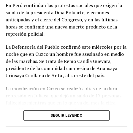
entienda que en el libre democrático y en el libre juego
En Perú continúan las protestas sociales que exigen la
de las instituciones hay que sentarse a debatir
” y pidió
salida de la presidenta Dina Boluarte, elecciones
“
no extorsionar al gobierno y, por lo tanto, a la sociedad
anticipadas y el cierre del Congreso, y en las últimas
con solo tratar los temas que a ellos les interesa
”.
horas se confirmó una nueva muerte producto de la
represión policial.
Además de los proyectos de solicitud de juicio político a
los integrantes de la Corte Suprema de Justicia y para
La Defensoría del Pueblo confirmó este miércoles por la
ampliar su número de integrantes, el gobierno buscará
noche que en Cuzco un hombre fue asesinado en medio
que lleguen al recinto los proyectos de modificación de
de las marchas. Se trata de Remo Candia Guevara,
la Ley de Tránsito y Seguridad Vial sobre Alcoholemia
presidente de la comunidad campesina de Anansaya
Cero para la conducción de vehículo; y el de de
Urinsaya Ccollana de Anta , al sureste del país.
aprobación del Plan Nacional de Ciencia, Tecnología e
La movilización en Cuzco se realizó a días de la dura
Innovación 2030, entre otros.
represión en Juliaca, que dejó un saldo de 17 personas
fallecidas mientras que en lo que va del mes la cifra
superó las 40 muertes. Además de Cuzco y Juliaca, las
SEGUIR LEYENDO
movilizaciones también tienen lugar en Puno y
Arequipa, entre otras regiones.