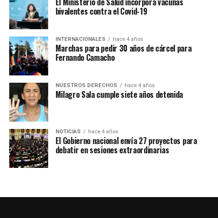
El Ministerio de Salud incorpora vacunas
peruana que busca legitimidad frente a los otros
bivalentes contra el Covid-19
poderes del Estado. El Congreso terminó respaldando al
actual gabinete de Boluarte.
INTERNACIONALES
hace 4 años
Marchas para pedir 30 años de cárcel para
Una de las principales críticas es que el acto se haya
Fernando Camacho
realizado mientras el contexto del país está rodeado de
levantamientos populares y represión policial, con
fallecidos y miles de personas detenidas.
NUESTROS DERECHOS
hace 4 años
Milagro Sala cumple siete años detenida
NOTICIAS
hace 4 años
El Gobierno nacional envía 27 proyectos para
debatir en sesiones extraordinarias