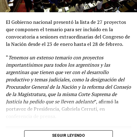
El Gobierno nacional presentó la lista de 27 proyectos
que componen el temario para ser incluido en la
convocatoria a sesiones extraordinarias del Congreso de
la Nación desde el 23 de enero hasta el 28 de febrero.
“
Tenemos un extenso temario con proyectos
importantísimos para todos los argentinos y las
argentinas que tienen que ver con el desarrollo
productivo y temas judiciales, como la designación del
Procurador General de la Nación y la reforma del Consejo
de la Magistratura, que la misma Corte Suprema de
Justicia ha pedido que se lleven adelante
”, afirmó la
“
Venimos diciendo que la circulación de las variantes ha
portavoz de Presidencia, Gabriela Cerruti, en
sido muy dinámica y desde el principio la vacuna en el
conferencia de prensa.
mundo disponible es la vacuna con la cepa ancestral y se
ha demostrado en Argentina y en el mundo el efecto
beneficioso de la vacunación en las hospitalizaciones y
SEGUIR LEYENDO