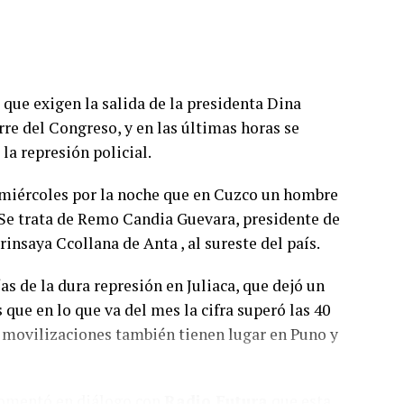
 quien haya recibido su última dosis hace más de
o importa si es el primero, el segundo, el tercero,
mpletar el esquema primario. Es muy relevante
 que exigen la salida de la presidenta Dina
có Vizzotti.
rre del Congreso, y en las últimas horas se
ientemente importante y extenso como para que
a represión policial.
crático y en el libre juego de las instituciones
xtorsionar al gobierno y, por lo tanto, a la
 miércoles por la noche que en Cuzco un hombre
ellos les interesa
”.
 Se trata de Remo Candia Guevara, presidente de
saya Ccollana de Anta , al sureste del país.
juicio político a los integrantes de la Corte
úmero de integrantes, el gobierno buscará que
as de la dura represión en Juliaca, que dejó un
ficación de la Ley de Tránsito y Seguridad Vial
 que en lo que va del mes la cifra superó las 40
ón de vehículo; y el de de aprobación del Plan
s movilizaciones también tienen lugar en Puno y
ación 2030, entre otros.
omentó en diálogo con
Radio Futura
que esta