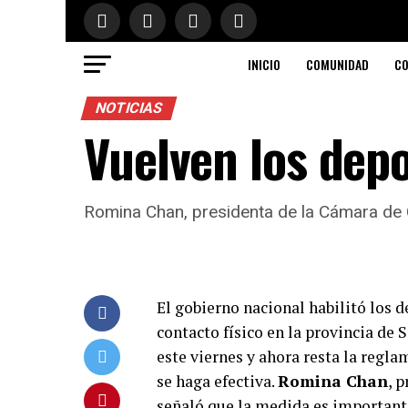
INICIO
COMUNIDAD
CO
NOTICIAS
Vuelven los dep
Romina Chan, presidenta de la Cámara de C
El gobierno nacional habilitó los d
contacto físico en la provincia de 
este viernes y ahora resta la regl
se haga efectiva.
Romina Chan
, 
señaló que la medida es importante