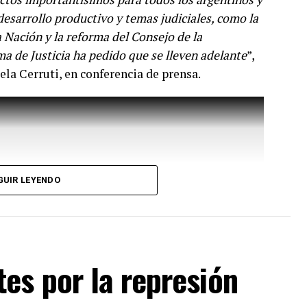
desarrollo productivo y temas judiciales, como la
 Nación y la reforma del Consejo de la
a de Justicia ha pedido que se lleven adelante
”,
ela Cerruti, en conferencia de prensa.
las variantes ha sido muy dinámica y desde el
e es la vacuna con la cepa ancestral y se ha
GUIR LEYENDO
l efecto beneficioso de la vacunación en las
.
ón, las vacunas que se suman al Plan de
es por la represión
oNtech, autorizada para su uso en la franja
 laboratorio Moderna, disponible para la
 más.