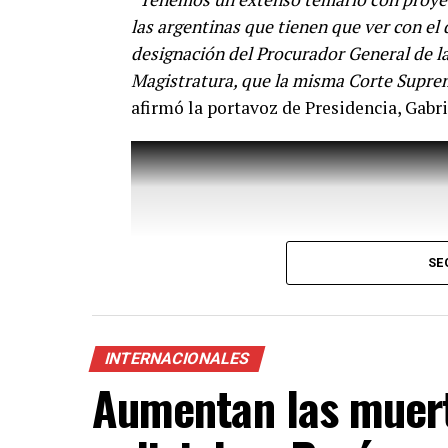
las argentinas que tienen que ver con el 
designación del Procurador General de la
Magistratura, que la misma Corte Suprem
afirmó la portavoz de Presidencia, Gabri
“
Venimos diciendo que la circulación de 
principio la vacuna en el mundo disponibl
SE
demostrado en Argentina y en el mundo e
hospitalizaciones y las muertes
”, agregó
INTERNACIONALES
Según el Ministerio de Salud de la Naci
Aumentan las muert
Vacunación son del laboratorio Pfizer/Bi
etaria superior a los 12 años; y otra del
población en general desde los 6 años o