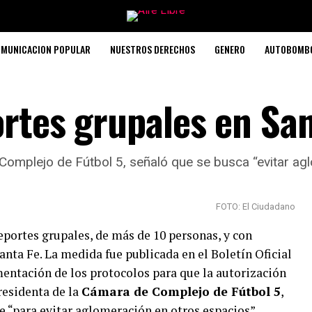
MUNICACION POPULAR
NUESTROS DERECHOS
GENERO
AUTOBOMB
ortes grupales en San
omplejo de Fútbol 5, señaló que se busca “evitar agl
FOTO: El Ciudadano
eportes grupales, de más de 10 personas, y con
Santa Fe. La medida fue publicada en el Boletín Oficial
amentación de los protocolos para que la autorización
presidenta de la
Cámara de Complejo de Fútbol 5
,
 “para evitar aglomeración en otros espacios”.