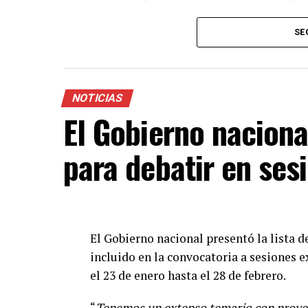
El envío a las provincias comenzará la 
SE
aclaró que durante algunas semanas van
pero que ambas son seguras y eficaces.
“
Van a coexistir seguramente durante v
NOTICIAS
recibir la vacuna disponible lo antes pos
El Gobierno naciona
remarcó Vizzotti en una conferencia de
para debatir en ses
El Gobierno nacional presentó la lista 
incluido en la convocatoria a sesiones 
el 23 de enero hasta el 28 de febrero.
“
Tenemos un extenso temario con proyec