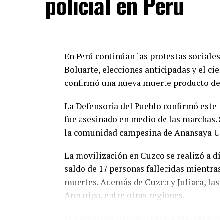
policial en Perú
“
La recomendación a la población es que
cuatro meses, debe recibir un refuerzo. N
o si es incluso la segunda dosis para co
En Perú continúan las protestas sociales
tener la cobertura de vacunación
”, desta
Boluarte, elecciones anticipadas y el cie
Para la funcionaria, el temario es “
sufic
confirmó una nueva muerte producto de l
la oposición entienda que en el libre demo
hay que sentarse a debatir
” y pidió “
no e
La Defensoría del Pueblo confirmó este
sociedad con solo tratar los temas que a 
fue asesinado en medio de las marchas.
la comunidad campesina de Anansaya Urin
Además de los proyectos de solicitud de 
Suprema de Justicia y para ampliar su n
La movilización en Cuzco se realizó a dí
lleguen al recinto los proyectos de modi
saldo de 17 personas fallecidas mientras
sobre Alcoholemia Cero para la conducci
muertes. Además de Cuzco y Juliaca, la
Nacional de Ciencia, Tecnología e Innov
Arequipa, entre otras regiones.
El periodista peruano
Jaime Herrera
c