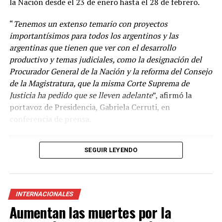
la Nación desde el 23 de enero hasta el 28 de febrero.
“
Tenemos un extenso temario con proyectos
importantísimos para todos los argentinos y las
argentinas que tienen que ver con el desarrollo
productivo y temas judiciales, como la designación del
Procurador General de la Nación y la reforma del Consejo
de la Magistratura, que la misma Corte Suprema de
Justicia ha pedido que se lleven adelante
”, afirmó la
“
Venimos diciendo que la circulación de las variantes ha
portavoz de Presidencia, Gabriela Cerruti, en
sido muy dinámica y desde el principio la vacuna en el
conferencia de prensa.
mundo disponible es la vacuna con la cepa ancestral y se
ha demostrado en Argentina y en el mundo el efecto
beneficioso de la vacunación en las hospitalizaciones y
SEGUIR LEYENDO
las muertes
”, agregó.
Según el Ministerio de Salud de la Nación, las vacunas
que se suman al Plan de Vacunación son del laboratorio
INTERNACIONALES
Pfizer/BioNtech, autorizada para su uso en la franja
Aumentan las muertes por la
etaria superior a los 12 años; y otra del laboratorio