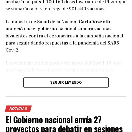
arribarán al país 1.100.160 dosis bivariante de Pfizer que
se sumarán a otra entrega de 901.440 vacunas.
La ministra de Salud de la Nación,
Carla Vizzotti
,
anunció que el gobierno nacional sumará vacunas
bivalentes contra el coronavirus a la campaña nacional
para seguir dando respuestas a la pandemia del SARS-
Cov-2.
Las vacunas contienen dos variantes del Covid-19, una
innovación de los laboratorios que se sumarán a la
estrategia de aplicación de dosis de refuerzo. La titular
SEGUIR LEYENDO
de la cartera sanitaria informó que en las próximas
horas arribarán al país 1.100.160 dosis bivariante de
Pfizer que se sumarán a otra entrega de 901.440
vacunas.
NOTICIAS
El Gobierno nacional envía 27
El envío a las provincias comenzará la semana que viene.
En ese marco, la funcionaria aclaró que durante algunas
proyectos para debatir en sesiones