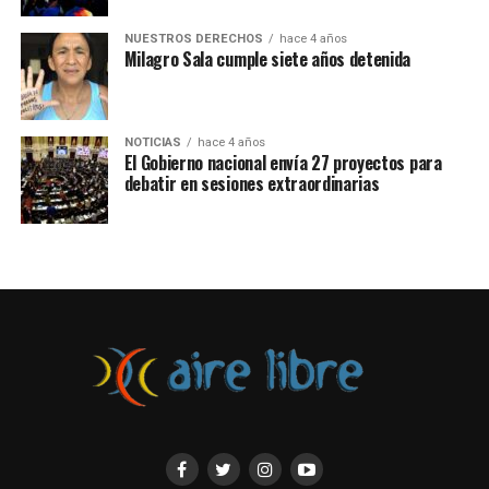
levantamientos populares y represión policial, con
fallecidos y miles de personas detenidas.
NUESTROS DERECHOS
hace 4 años
Milagro Sala cumple siete años detenida
NOTICIAS
hace 4 años
El Gobierno nacional envía 27 proyectos para
debatir en sesiones extraordinarias