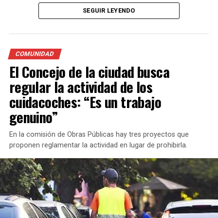
entre el 65% y 75% y calculan que el aumento de la
SEGUIR LEYENDO
tarifa rondará entre un 20% y un 30%.
Además, informó que el último aumento de la tarifa fue
en el mes de septiembre y actualmente la bajada de
COMUNIDAD
bandera en horario diurno es de $239,20 mientras que la
El Concejo de la ciudad busca
tarifa nocturna, fines de semana y feriados cuesta entre
regular la actividad de los
$279,60 y $290,40.
cuidacoches: “Es un trabajo
genuino”
En la comisión de Obras Públicas hay tres proyectos que
proponen reglamentar la actividad en lugar de prohibirla.