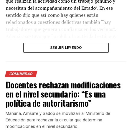
que realizan la actividad como un trabajo genuino y
necesitan del acompañamiento del Estado”. En ese
sentido dijo que así como hay quienes están
relacionados a cuestiones delictivas también “hay
trabajadores que generan confianza en los vecinos”.
Además, sostuvo que “prohibir la actividad está muy
lejos de solucionar el problema y dejaría a una gran
SEGUIR LEYENDO
cantidad de personas sin su sustento”
Con respecto al proyecto , la concejala explicó que lo
que se propone es que el estacionamiento medido pase a
COMUNIDAD
ser un estacionamiento cuidado, es decir, que los
Docentes rechazan modificaciones
trabajadores mediante un sistema de tarjetas cobren el
en el nivel secundario: “Es una
estacionamiento y un porcentaje sea para ellos y otra
parte para el sistema de transporte. Además, dijo que
política de autoritarismo”
este sistema de cuidado de coches ya se realiza en otras
ciudades del país como Mendoza o Carlos Paz y agregó:
Mañana, Amsafe y Sadop se movilizan al Ministerio de
“puede ser una oportunidad laboral para aquellos
Educación para rechazar la circular que determina
trabajadores de la economía informal que vienen
modificaciones en el nivel secundario.