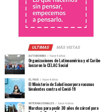
Casielo expresó que “no hay criterios claros” con
respecto a las nuevas modificaciones establecidas y
agregó: “es toda una política de autoritarimo por parte
del Ministerio”. Además, informó que mañana, Amsafe
junto a Sadop y toda la comunidad secundaria
concentrarán a las 11 frente a la sede del Ministerio de
Educación para exigir que se modifique la circular.
ULTIMAS
MÁS VISTAS
AUTOBOMBO
hace 4 años
Organizaciones de Latinoamérica y el Caribe
lanzaron la CELAC Social
Defendamos la Educación
EL PAIS
hace 4 años
El Ministerio de Salud incorpora vacunas
Secundaria
bivalentes contra el Covid-19
pic.twitter.com/kBF3BXoEkU
INTERNACIONALES
hace 4 años
Marchas para pedir 30 años de cárcel para
— Amsafe Rosario (@RosarioAmsafe)
November 22, 2022