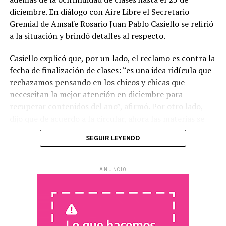
diciembre. En diálogo con Aire Libre el Secretario
Gremial de Amsafe Rosario Juan Pablo Casiello se refirió
a la situación y brindó detalles al respecto.
Casiello explicó que, por un lado, el reclamo es contra la
fecha de finalización de clases: “es una idea ridícula que
rechazamos pensando en los chicos y chicas que
neceseitan la mejor atención en diciembre para
recuperar contenidos del año”, afirmó. Por otro lado,
dijo que de acuerdo a la circular, ahora las materias se
aprueban por “paquetes”, es decir que se juntan cuatro
SEGUIR LEYENDO
materias relativamente afines y se realiza un trabajo
integrador para aprobarlas. En ese sentido dijo que “la
escuela secundaria tiene un montón de dificultades y
ANUNCIO
esta circular hace retroceder 4 casilleros, por eso la
estamos rechazando” y agregó “es muy poco serio y
creemos que no es asi como se logra la continuidad de
los chicos y chicas en las escuelas”