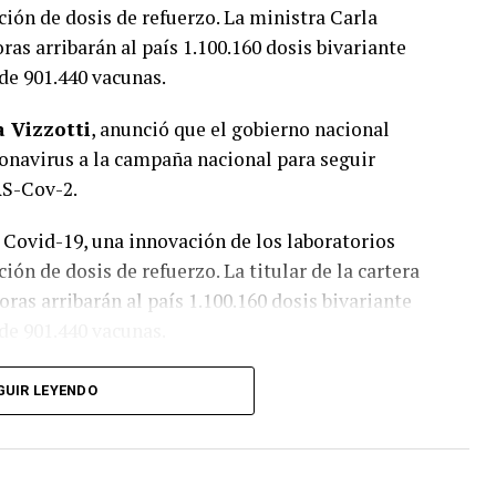
ción de dosis de refuerzo. La ministra Carla
as arribarán al país 1.100.160 dosis bivariante
 de 901.440 vacunas.
a Vizzotti
, anunció que el gobierno nacional
onavirus a la campaña nacional para seguir
RS-Cov-2.
 Covid-19, una innovación de los laboratorios
ión de dosis de refuerzo. La titular de la cartera
ras arribarán al país 1.100.160 dosis bivariante
 de 901.440 vacunas.
semana que viene. En ese marco, la funcionaria
GUIR LEYENDO
 a estar disponibles ambos tipos de vacunas,
arias semanas ambas vacunas. Es muy importante