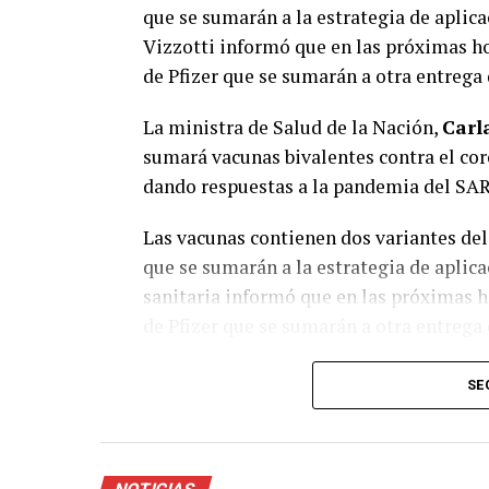
que se sumarán a la estrategia de aplica
Vizzotti informó que en las próximas hor
de Pfizer que se sumarán a otra entrega
La ministra de Salud de la Nación,
Carl
sumará vacunas bivalentes contra el cor
dando respuestas a la pandemia del SA
Las vacunas contienen dos variantes del
que se sumarán a la estrategia de aplicac
sanitaria informó que en las próximas ho
de Pfizer que se sumarán a otra entrega
El envío a las provincias comenzará la 
SE
aclaró que durante algunas semanas van
pero que ambas son seguras y eficaces.
“
Van a coexistir seguramente durante v