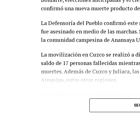
Para la funcionaria, el temario es “
sufic
confirmó una nueva muerte producto de l
la oposición entienda que en el libre demo
hay que sentarse a debatir
” y pidió “
no e
La Defensoría del Pueblo confirmó este
sociedad con solo tratar los temas que a 
fue asesinado en medio de las marchas.
la comunidad campesina de Anansaya Urin
Además de los proyectos de solicitud de 
Suprema de Justicia y para ampliar su n
La movilización en Cuzco se realizó a dí
lleguen al recinto los proyectos de modi
saldo de 17 personas fallecidas mientras
sobre Alcoholemia Cero para la conducci
muertes. Además de Cuzco y Juliaca, la
Nacional de Ciencia, Tecnología e Innov
Arequipa, entre otras regiones.
El periodista peruano
Jaime Herrera
c
semana fue “bastante violenta en la reg
SE
ocasionó en menos de dos horas la cifra d
Nacional”.
“Esto ha demostrado la política de agre