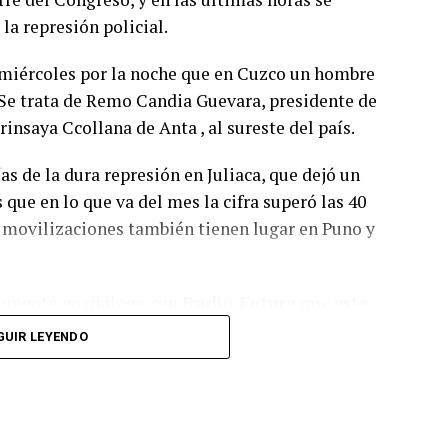
ientemente importante y extenso como para que
a represión policial.
crático y en el libre juego de las instituciones
xtorsionar al gobierno y, por lo tanto, a la
 miércoles por la noche que en Cuzco un hombre
ellos les interesa
”.
 Se trata de Remo Candia Guevara, presidente de
saya Ccollana de Anta , al sureste del país.
juicio político a los integrantes de la Corte
úmero de integrantes, el gobierno buscará que
as de la dura represión en Juliaca, que dejó un
ficación de la Ley de Tránsito y Seguridad Vial
 que en lo que va del mes la cifra superó las 40
ón de vehículo; y el de de aprobación del Plan
s movilizaciones también tienen lugar en Puno y
ación 2030, entre otros.
omentó en diálogo con
Radio Futura
que esta
ión Puno, donde la dura represión policial
GUIR LEYENDO
e 17 fallecidos civiles y uno de la Policía
sión, represión y asesinato de los miembros de