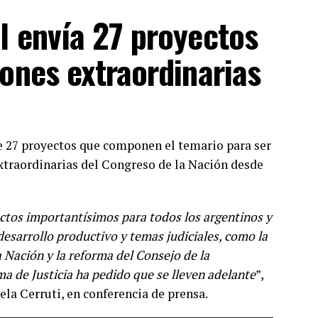
ible. Todas las vacunas son seguras, eficaces
”,
l envía 27 proyectos
 prensa desde Casa Rosada.
iones extraordinarias
de 27 proyectos que componen el temario para ser
extraordinarias del Congreso de la Nación desde
tos importantísimos para todos los argentinos y
desarrollo productivo y temas judiciales, como la
 Nación y la reforma del Consejo de la
a de Justicia ha pedido que se lleven adelante
”,
ela Cerruti, en conferencia de prensa.