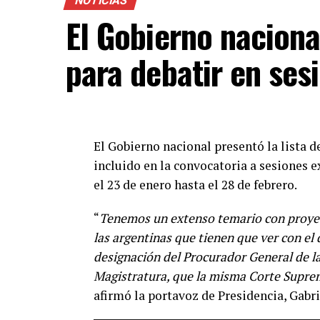
NOTICIAS
recibir la vacuna disponible lo antes pos
El Gobierno naciona
remarcó Vizzotti en una conferencia de
para debatir en ses
El Gobierno nacional presentó la lista 
incluido en la convocatoria a sesiones 
el 23 de enero hasta el 28 de febrero.
“
Tenemos un extenso temario con proyec
las argentinas que tienen que ver con el 
designación del Procurador General de la
Magistratura, que la misma Corte Suprem
afirmó la portavoz de Presidencia, Gabri