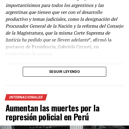
importantísimos para todos los argentinos y las
argentinas que tienen que ver con el desarrollo
productivo y temas judiciales, como la designación del
Procurador General de la Nación y la reforma del Consejo
de la Magistratura, que la misma Corte Suprema de
Justicia ha pedido que se lleven adelante
”, afirmó la
“
Venimos diciendo que la circulación de las variantes ha
portavoz de Presidencia, Gabriela Cerruti, en
sido muy dinámica y desde el principio la vacuna en el
conferencia de prensa.
mundo disponible es la vacuna con la cepa ancestral y se
ha demostrado en Argentina y en el mundo el efecto
beneficioso de la vacunación en las hospitalizaciones y
SEGUIR LEYENDO
las muertes
”, agregó.
Según el Ministerio de Salud de la Nación, las vacunas
que se suman al Plan de Vacunación son del laboratorio
INTERNACIONALES
Pfizer/BioNtech, autorizada para su uso en la franja
Aumentan las muertes por la
etaria superior a los 12 años; y otra del laboratorio
represión policial en Perú
Moderna, disponible para la población en general desde
los 6 años o más.