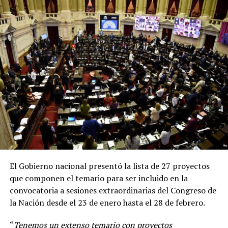
“
Van a coexistir seguramente durante varias semanas
ambas vacunas. Es muy importante recibir la vacuna
disponible lo antes posible. Todas las vacunas son
seguras, eficaces
”, remarcó Vizzotti en una conferencia
de prensa desde Casa Rosada.
El Gobierno nacional presentó la lista de 27 proyectos
que componen el temario para ser incluido en la
convocatoria a sesiones extraordinarias del Congreso de
la Nación desde el 23 de enero hasta el 28 de febrero.
“
Tenemos un extenso temario con proyectos