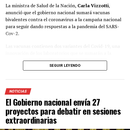
La ministra de Salud de la Nación,
Carla Vizzotti
,
anunció que el gobierno nacional sumará vacunas
bivalentes contra el coronavirus a la campaña nacional
para seguir dando respuestas a la pandemia del SARS-
Cov-2.
Las vacunas contienen dos variantes del Covid-19, una
innovación de los laboratorios que se sumarán a la
estrategia de aplicación de dosis de refuerzo. La titular
SEGUIR LEYENDO
de la cartera sanitaria informó que en las próximas
horas arribarán al país 1.100.160 dosis bivariante de
Pfizer que se sumarán a otra entrega de 901.440
vacunas.
NOTICIAS
El Gobierno nacional envía 27
El envío a las provincias comenzará la semana que viene.
En ese marco, la funcionaria aclaró que durante algunas
proyectos para debatir en sesiones
semanas van a estar disponibles ambos tipos de vacunas,
extraordinarias
pero que ambas son seguras y eficaces.