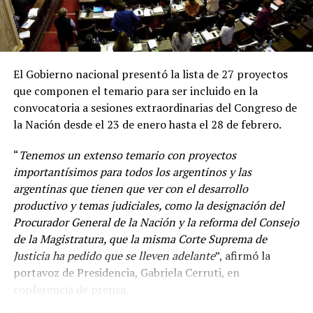
El Gobierno nacional presentó la lista de 27 proyectos
que componen el temario para ser incluido en la
convocatoria a sesiones extraordinarias del Congreso de
la Nación desde el 23 de enero hasta el 28 de febrero.
“
Tenemos un extenso temario con proyectos
importantísimos para todos los argentinos y las
argentinas que tienen que ver con el desarrollo
productivo y temas judiciales, como la designación del
Procurador General de la Nación y la reforma del Consejo
de la Magistratura, que la misma Corte Suprema de
Justicia ha pedido que se lleven adelante
”, afirmó la
“
Venimos diciendo que la circulación de las variantes ha
portavoz de Presidencia, Gabriela Cerruti, en
sido muy dinámica y desde el principio la vacuna en el
conferencia de prensa.
mundo disponible es la vacuna con la cepa ancestral y se
ha demostrado en Argentina y en el mundo el efecto