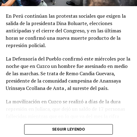
Para la funcionaria, el temario es “
suficientemente
importante y extenso como para que la oposición
entienda que en el libre democrático y en el libre juego
En Perú continúan las protestas sociales que exigen la
de las instituciones hay que sentarse a debatir
” y pidió
salida de la presidenta Dina Boluarte, elecciones
“
no extorsionar al gobierno y, por lo tanto, a la sociedad
anticipadas y el cierre del Congreso, y en las últimas
con solo tratar los temas que a ellos les interesa
”.
horas se confirmó una nueva muerte producto de la
represión policial.
Además de los proyectos de solicitud de juicio político a
los integrantes de la Corte Suprema de Justicia y para
La Defensoría del Pueblo confirmó este miércoles por la
ampliar su número de integrantes, el gobierno buscará
noche que en Cuzco un hombre fue asesinado en medio
que lleguen al recinto los proyectos de modificación de
de las marchas. Se trata de Remo Candia Guevara,
la Ley de Tránsito y Seguridad Vial sobre Alcoholemia
presidente de la comunidad campesina de Anansaya
Cero para la conducción de vehículo; y el de de
Urinsaya Ccollana de Anta , al sureste del país.
aprobación del Plan Nacional de Ciencia, Tecnología e
La movilización en Cuzco se realizó a días de la dura
Innovación 2030, entre otros.
represión en Juliaca, que dejó un saldo de 17 personas
fallecidas mientras que en lo que va del mes la cifra
superó las 40 muertes. Además de Cuzco y Juliaca, las
SEGUIR LEYENDO
movilizaciones también tienen lugar en Puno y