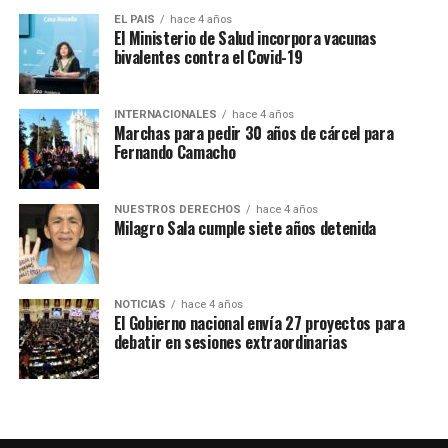
en Lima, el acto de los ministros de la mandataria
EL PAIS
hace 4 años
El Ministerio de Salud incorpora vacunas
peruana que busca legitimidad frente a los otros
bivalentes contra el Covid-19
poderes del Estado. El Congreso terminó respaldando al
actual gabinete de Boluarte.
INTERNACIONALES
hace 4 años
Marchas para pedir 30 años de cárcel para
Una de las principales críticas es que el acto se haya
Fernando Camacho
realizado mientras el contexto del país está rodeado de
levantamientos populares y represión policial, con
fallecidos y miles de personas detenidas.
NUESTROS DERECHOS
hace 4 años
Milagro Sala cumple siete años detenida
NOTICIAS
hace 4 años
El Gobierno nacional envía 27 proyectos para
debatir en sesiones extraordinarias