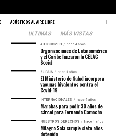
O
ACÚSTICOS AL AIRE LIBRE
ULTIMAS
MÁS VISTAS
AUTOBOMBO
hace 4 años
Organizaciones de Latinoamérica
y el Caribe lanzaron la CELAC
Social
EL PAIS
hace 4 años
El Ministerio de Salud incorpora
vacunas bivalentes contra el
Covid-19
INTERNACIONALES
hace 4 años
Marchas para pedir 30 años de
cárcel para Fernando Camacho
NUESTROS DERECHOS
hace 4 años
Milagro Sala cumple siete años
detenida