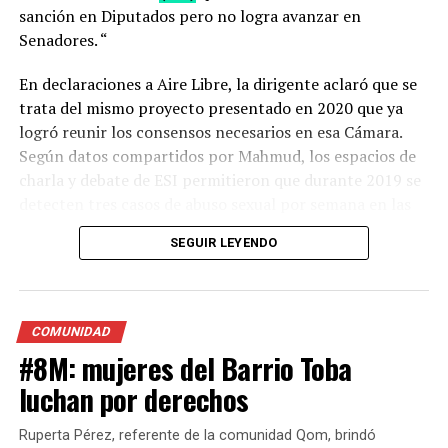
sanción en Diputados pero no logra avanzar en
Senadores. “
En declaraciones a Aire Libre, la dirigente aclaró que se
Las Mujeres de la Matria
trata del mismo proyecto presentado en 2020 que ya
Latinoamericana
logró reunir los consensos necesarios en esa Cámara.
Según datos compartidos por Mahmud, los espacios de
presentamos un nuevo
charla y debate de ESI permitieron que durante 2019 se
informe del
detecten tres casos de abuso sexual por semana en las
#ObservatorioMumalá
escuelas de la provincia de Santa Fe. “Es una cifra
SEGUIR LEYENDO
realmente alta y que está desactualizada porque no
"Mujeres, Disidencias,
hemos tenido información pública al respecto”,
Derechos” sobre la
manifestó.
modalidad mas extrema de
COMUNIDAD
“Da cuenta que al generar un espacio en donde los
la violencia machista.
#8M: mujeres del Barrio Toba
estudiantes pudieran conversar con personas
Destacamos los siguientes
luchan por derechos
preparadas profesionalmente para eso podían empezar
a detectar y poner en palabras situaciones que habían
datos desde el 1ero de
Ruperta Pérez, referente de la comunidad Qom, brindó
vivido en distintos momentos de su vida que constituían