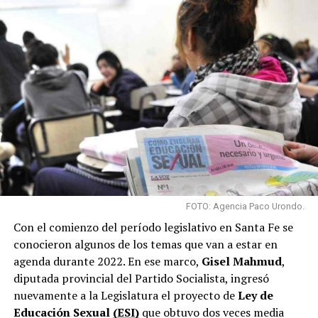
en contextos urbanos y por estar vinculadas a las
economías delictivas”, y siguiendo esa línea señaló que
“no solo debe implementar políticas desde el Ministerio
de Mujeres, Género y Diversidades, sino también, desde
el de Salud y Seguridad porque los casos exceden a la
problemática específica vinculada a la cuestión de
género”.
Sosa, afirmó además, que según el informe elaborado
por el Observatorio Mumalá “el 85% de los femicidas
fueron personas que la víctima conocía” y que bajó la
proporción de víctimas que habían denunciado
FOTO: Agencia Paco Urondo.
previamente a su agresor. “La justicia es un gran
Con el comienzo del período legislativo en Santa Fe se
elemento, pero tiene que tener una mirada de género y
conocieron algunos de los temas que van a estar en
controlar las medidas de protección incorporando
agenda durante 2022. En ese marco,
Gisel Mahmud
,
dispositivos electrónicos de y fortalecer el tejido social”,
diputada provincial del Partido Socialista, ingresó
señaló.
nuevamente a la Legislatura el proyecto de
Ley de
Educación Sexual
(ESI)
que obtuvo dos veces media