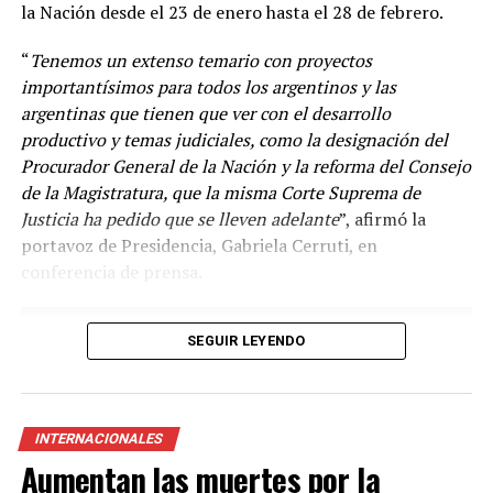
la Nación desde el 23 de enero hasta el 28 de febrero.
“
Tenemos un extenso temario con proyectos
importantísimos para todos los argentinos y las
argentinas que tienen que ver con el desarrollo
productivo y temas judiciales, como la designación del
Procurador General de la Nación y la reforma del Consejo
de la Magistratura, que la misma Corte Suprema de
Justicia ha pedido que se lleven adelante
”, afirmó la
“
Venimos diciendo que la circulación de las variantes ha
portavoz de Presidencia, Gabriela Cerruti, en
sido muy dinámica y desde el principio la vacuna en el
conferencia de prensa.
mundo disponible es la vacuna con la cepa ancestral y se
ha demostrado en Argentina y en el mundo el efecto
beneficioso de la vacunación en las hospitalizaciones y
SEGUIR LEYENDO
las muertes
”, agregó.
Según el Ministerio de Salud de la Nación, las vacunas
que se suman al Plan de Vacunación son del laboratorio
INTERNACIONALES
Pfizer/BioNtech, autorizada para su uso en la franja
Aumentan las muertes por la
etaria superior a los 12 años; y otra del laboratorio