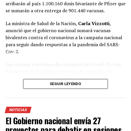
arribarán al país 1.100.160 dosis bivariante de Pfizer que
se sumarán a otra entrega de 901.440 vacunas.
La ministra de Salud de la Nación,
Carla Vizzotti
,
anunció que el gobierno nacional sumará vacunas
bivalentes contra el coronavirus a la campaña nacional
para seguir dando respuestas a la pandemia del SARS-
Cov-2.
Las vacunas contienen dos variantes del Covid-19, una
innovación de los laboratorios que se sumarán a la
estrategia de aplicación de dosis de refuerzo. La titular
SEGUIR LEYENDO
de la cartera sanitaria informó que en las próximas
horas arribarán al país 1.100.160 dosis bivariante de
Pfizer que se sumarán a otra entrega de 901.440
vacunas.
NOTICIAS
El Gobierno nacional envía 27
El envío a las provincias comenzará la semana que viene.
En ese marco, la funcionaria aclaró que durante algunas
proyectos para debatir en sesiones