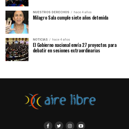
levantamientos populares y represión policial, con
fallecidos y miles de personas detenidas.
NUESTROS DERECHOS
hace 4 años
Milagro Sala cumple siete años detenida
NOTICIAS
hace 4 años
El Gobierno nacional envía 27 proyectos para
debatir en sesiones extraordinarias