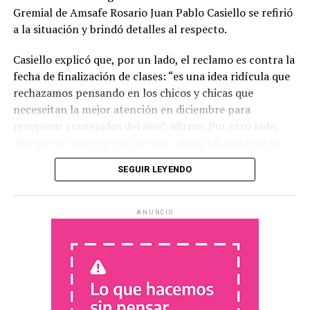
Gremial de Amsafe Rosario Juan Pablo Casiello se refirió
a la situación y brindó detalles al respecto.
Casiello explicó que, por un lado, el reclamo es contra la
fecha de finalización de clases: “es una idea ridícula que
rechazamos pensando en los chicos y chicas que
neceseitan la mejor atención en diciembre para
recuperar contenidos del año”, afirmó. Por otro lado,
dijo que de acuerdo a la circular, ahora las materias se
aprueban por “paquetes”, es decir que se juntan cuatro
SEGUIR LEYENDO
materias relativamente afines y se realiza un trabajo
integrador para aprobarlas. En ese sentido dijo que “la
escuela secundaria tiene un montón de dificultades y
ANUNCIO
esta circular hace retroceder 4 casilleros, por eso la
estamos rechazando” y agregó “es muy poco serio y
creemos que no es asi como se logra la continuidad de
los chicos y chicas en las escuelas”
Casielo expresó que “no hay criterios claros” con