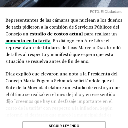
FOTO: El Ciudadano
Representantes de las cámaras que nuclean a los dueños
de taxis pidieron a la comisión de Servicios Públicos del
Consejo un
estudio de costos actual
para realizar un
aumento en la tarifa
. En diálogo con Aire Libre el
representante de titulares de taxis Marcelo Díaz brindó
detalles al respecto y manifestó que espera que esta
situación se resuelva antes de fin de año.
Díaz explicó que elevaron una nota a la Presidenta del
Concejo María Eugenia Schmuck solicitándole que el
Ente de la Movilidad elabore un estudio de costo ya que
el último se realizó en el mes de julio y en ese sentido
dijo “creemos que hay un desfasaje importante en el
costo de la tarifa” con respecto a la inflación. Según
informó, el desfasaje que marcó la municipalidad es
entre el 65% y 75% y calculan que el aumento de la
SEGUIR LEYENDO