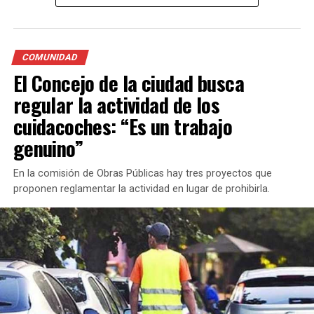
tarifa rondará entre un 20% y un 30%.
Además, informó que el último aumento de la tarifa fue
en el mes de septiembre y actualmente la bajada de
COMUNIDAD
bandera en horario diurno es de $239,20 mientras que la
El Concejo de la ciudad busca
tarifa nocturna, fines de semana y feriados cuesta entre
regular la actividad de los
$279,60 y $290,40.
cuidacoches: “Es un trabajo
genuino”
En la comisión de Obras Públicas hay tres proyectos que
proponen reglamentar la actividad en lugar de prohibirla.