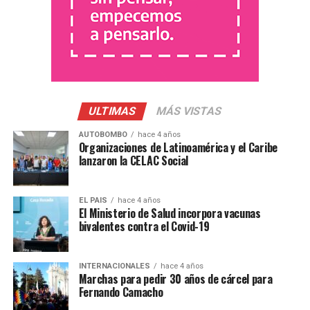
respecto a las nuevas modificaciones establecidas y
agregó: “es toda una política de autoritarimo por parte
del Ministerio”. Además, informó que mañana, Amsafe
junto a Sadop y toda la comunidad secundaria
concentrarán a las 11 frente a la sede del Ministerio de
Educación para exigir que se modifique la circular.
ULTIMAS
MÁS VISTAS
AUTOBOMBO
hace 4 años
Organizaciones de Latinoamérica y el Caribe
lanzaron la CELAC Social
Defendamos la Educación
EL PAIS
hace 4 años
El Ministerio de Salud incorpora vacunas
Secundaria
bivalentes contra el Covid-19
pic.twitter.com/kBF3BXoEkU
INTERNACIONALES
hace 4 años
Marchas para pedir 30 años de cárcel para
— Amsafe Rosario (@RosarioAmsafe)
November 22, 2022
Fernando Camacho