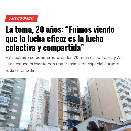
AUTOBOMBO
La Plaza Pringles de
La toma, 20 años: “Fuimos viendo
Rosario fue una de las
que la lucha eficaz es la lucha
sedes en las que se vivió la
colectiva y compartida”
Jornada Federal por
Este sábado se conmemoraron los 20 años de La Toma y Aire
Cultura, Soberanía y
Libre estuvo presente con una transmisión especial durante
Trabajo Argentino
toda la jornada.
Reporte de
@FM_AireLibre
, desde
Santa
Fe
https://t.co/9e7Rz5ahf2