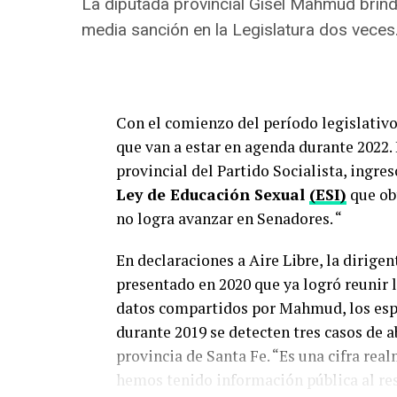
La diputada provincial Gisel Mahmud brind
Sosa, afirmó además, que según el info
media sanción en la Legislatura dos veces
85% de los femicidas fueron personas qu
de víctimas que habían denunciado previ
elemento, pero tiene que tener una mira
protección incorporando dispositivos ele
Con el comienzo del período legislativo
señaló.
que van a estar en agenda durante 2022.
provincial del Partido Socialista, ingre
Ley de Educación Sexual
(ESI)
que ob
no logra avanzar en Senadores. “
En declaraciones a Aire Libre, la dirige
Las Mujeres de la Ma
presentado en 2020 que ya logró reunir
presentamos un nuev
datos compartidos por Mahmud, los espa
#ObservatorioMumal
durante 2019 se detecten tres casos de a
Derechos” sobre la 
provincia de Santa Fe. “Es una cifra rea
la violencia machist
hemos tenido información pública al res