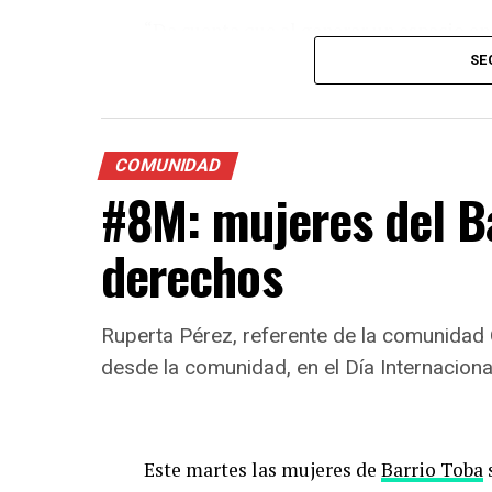
siguientes datos des
“Da cuenta que al generar un espacio en
de Octubre 2022 👇
personas preparadas profesionalmente p
SE
pic.twitter.com/tFC
palabras situaciones que habían vivido
constituían un abuso para sus derechos o
“La ESI tiene una función preventiva m
— MuMaLá (@MuMaLaNacional)
October 30,
COMUNIDAD
aprender del consentimiento y qué condu
#8M: mujeres del B
derechos
Ruperta Pérez, referente de la comunidad 
desde la comunidad, en el Día Internaciona
Este martes las mujeres de
Barrio Toba