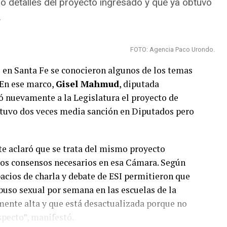
ó detalles del proyecto ingresado y que ya obtuvo
rme elaborado por el Observatorio Mumalá “el
.
e la víctima conocía” y que bajó la proporción
amente a su agresor. “La justicia es un gran
da de género y controlar las medidas de
FOTO: Agencia Paco Urondo.
ctrónicos de y fortalecer el tejido social”,
 en Santa Fe se conocieron algunos de los temas
 En ese marco,
Gisel Mahmud
, diputada
só nuevamente a la Legislatura el proyecto de
tuvo dos veces media sanción en Diputados pero
nte aclaró que se trata del mismo proyecto
tria Latinoamericana
 los consensos necesarios en esa Cámara. Según
o informe del📊
cios de charla y debate de ESI permitieron que
á
"Mujeres, Disidencias,
buso sexual por semana en las escuelas de la
modalidad mas extrema de
lmente alta y que está desactualizada porque no
a. Destacamos los
pecto”, manifestó.