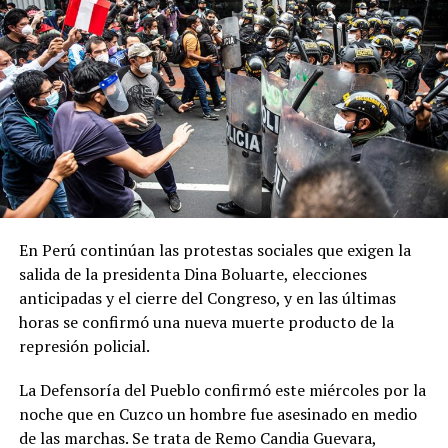
“
La recomendación a la población es que quien haya
recibido su última dosis hace más de cuatro meses, debe
recibir un refuerzo. No importa si es el primero, el
segundo, el tercero, o si es incluso la segunda dosis para
completar el esquema primario. Es muy relevante tener la
cobertura de vacunación
”, destacó Vizzotti.
Para la funcionaria, el temario es “
suficientemente
importante y extenso como para que la oposición
entienda que en el libre democrático y en el libre juego
En Perú continúan las protestas sociales que exigen la
de las instituciones hay que sentarse a debatir
” y pidió
salida de la presidenta Dina Boluarte, elecciones
“
no extorsionar al gobierno y, por lo tanto, a la sociedad
anticipadas y el cierre del Congreso, y en las últimas
con solo tratar los temas que a ellos les interesa
”.
horas se confirmó una nueva muerte producto de la
represión policial.
Además de los proyectos de solicitud de juicio político a
los integrantes de la Corte Suprema de Justicia y para
La Defensoría del Pueblo confirmó este miércoles por la
ampliar su número de integrantes, el gobierno buscará
noche que en Cuzco un hombre fue asesinado en medio
que lleguen al recinto los proyectos de modificación de
de las marchas. Se trata de Remo Candia Guevara,