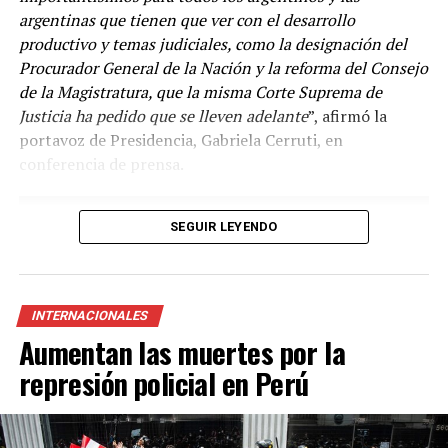
argentinas que tienen que ver con el desarrollo
productivo y temas judiciales, como la designación del
Procurador General de la Nación y la reforma del Consejo
de la Magistratura, que la misma Corte Suprema de
Justicia ha pedido que se lleven adelante
”, afirmó la
“
Venimos diciendo que la circulación de las variantes ha
portavoz de Presidencia, Gabriela Cerruti, en
sido muy dinámica y desde el principio la vacuna en el
conferencia de prensa.
mundo disponible es la vacuna con la cepa ancestral y se
ha demostrado en Argentina y en el mundo el efecto
beneficioso de la vacunación en las hospitalizaciones y
SEGUIR LEYENDO
las muertes
”, agregó.
Según el Ministerio de Salud de la Nación, las vacunas
que se suman al Plan de Vacunación son del laboratorio
INTERNACIONALES
Pfizer/BioNtech, autorizada para su uso en la franja
Aumentan las muertes por la
etaria superior a los 12 años; y otra del laboratorio
represión policial en Perú
Moderna, disponible para la población en general desde
los 6 años o más.