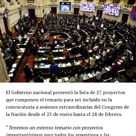
ambas vacunas. Es muy importante recibir la vacuna
disponible lo antes posible. Todas las vacunas son
seguras, eficaces
”, remarcó Vizzotti en una conferencia
de prensa desde Casa Rosada.
El Gobierno nacional presentó la lista de 27 proyectos
que componen el temario para ser incluido en la
convocatoria a sesiones extraordinarias del Congreso de
la Nación desde el 23 de enero hasta el 28 de febrero.
“
Tenemos un extenso temario con proyectos
importantísimos para todos los argentinos y las