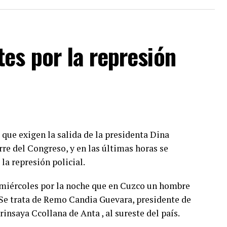
.
ón, las vacunas que se suman al Plan de
es por la represión
oNtech, autorizada para su uso en la franja
 laboratorio Moderna, disponible para la
 más.
 quien haya recibido su última dosis hace más de
o importa si es el primero, el segundo, el tercero,
mpletar el esquema primario. Es muy relevante
 que exigen la salida de la presidenta Dina
có Vizzotti.
rre del Congreso, y en las últimas horas se
ientemente importante y extenso como para que
a represión policial.
crático y en el libre juego de las instituciones
xtorsionar al gobierno y, por lo tanto, a la
 miércoles por la noche que en Cuzco un hombre
ellos les interesa
”.
 Se trata de Remo Candia Guevara, presidente de
saya Ccollana de Anta , al sureste del país.
juicio político a los integrantes de la Corte