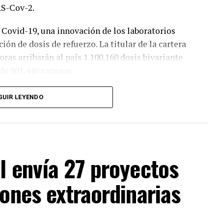
RS-Cov-2.
 Covid-19, una innovación de los laboratorios
ión de dosis de refuerzo. La titular de la cartera
ras arribarán al país 1.100.160 dosis bivariante
 de 901.440 vacunas.
semana que viene. En ese marco, la funcionaria
GUIR LEYENDO
 a estar disponibles ambos tipos de vacunas,
arias semanas ambas vacunas. Es muy importante
ible. Todas las vacunas son seguras, eficaces
”,
l envía 27 proyectos
 prensa desde Casa Rosada.
iones extraordinarias