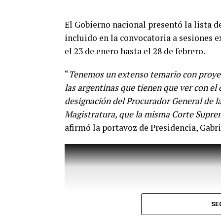
El Gobierno nacional presentó la lista 
incluido en la convocatoria a sesiones 
el 23 de enero hasta el 28 de febrero.
“
Tenemos un extenso temario con proyec
las argentinas que tienen que ver con el 
designación del Procurador General de la
Magistratura, que la misma Corte Suprem
afirmó la portavoz de Presidencia, Gabri
“
Venimos diciendo que la circulación de 
principio la vacuna en el mundo disponibl
SE
demostrado en Argentina y en el mundo e