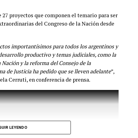
de 27 proyectos que componen el temario para ser
extraordinarias del Congreso de la Nación desde
tos importantísimos para todos los argentinos y
desarrollo productivo y temas judiciales, como la
 Nación y la reforma del Consejo de la
a de Justicia ha pedido que se lleven adelante
”,
ela Cerruti, en conferencia de prensa.
las variantes ha sido muy dinámica y desde el
e es la vacuna con la cepa ancestral y se ha
GUIR LEYENDO
l efecto beneficioso de la vacunación en las