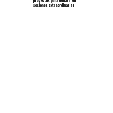
proyectos para debatir en
sesiones extraordinarias