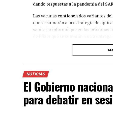
dando respuestas a la pandemia del SA
Las vacunas contienen dos variantes del
que se sumarán a la estrategia de aplicac
sanitaria informó que en las próximas ho
de Pfizer que se sumarán a otra entrega
El envío a las provincias comenzará la 
SE
aclaró que durante algunas semanas van
pero que ambas son seguras y eficaces.
“
Van a coexistir seguramente durante v
NOTICIAS
recibir la vacuna disponible lo antes pos
El Gobierno naciona
remarcó Vizzotti en una conferencia de
para debatir en ses