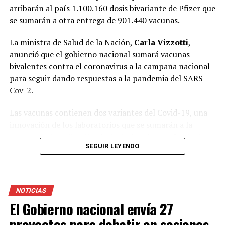
arribarán al país 1.100.160 dosis bivariante de Pfizer que
se sumarán a otra entrega de 901.440 vacunas.
La ministra de Salud de la Nación,
Carla Vizzotti
,
anunció que el gobierno nacional sumará vacunas
bivalentes contra el coronavirus a la campaña nacional
para seguir dando respuestas a la pandemia del SARS-
Cov-2.
Las vacunas contienen dos variantes del Covid-19, una
innovación de los laboratorios que se sumarán a la
estrategia de aplicación de dosis de refuerzo. La titular
SEGUIR LEYENDO
de la cartera sanitaria informó que en las próximas
horas arribarán al país 1.100.160 dosis bivariante de
Pfizer que se sumarán a otra entrega de 901.440
vacunas.
NOTICIAS
El Gobierno nacional envía 27
El envío a las provincias comenzará la semana que viene.
En ese marco, la funcionaria aclaró que durante algunas
proyectos para debatir en sesiones