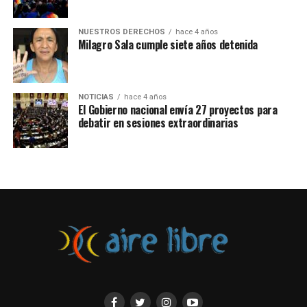
realizado mientras el contexto del país está rodeado de
levantamientos populares y represión policial, con
fallecidos y miles de personas detenidas.
NUESTROS DERECHOS
hace 4 años
Milagro Sala cumple siete años detenida
NOTICIAS
hace 4 años
El Gobierno nacional envía 27 proyectos para
debatir en sesiones extraordinarias