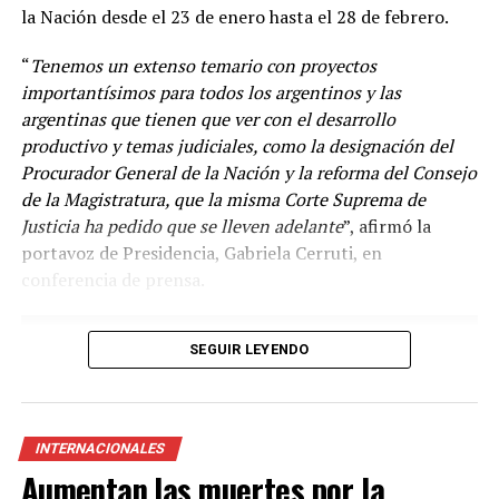
la Nación desde el 23 de enero hasta el 28 de febrero.
“
Tenemos un extenso temario con proyectos
importantísimos para todos los argentinos y las
argentinas que tienen que ver con el desarrollo
productivo y temas judiciales, como la designación del
Procurador General de la Nación y la reforma del Consejo
de la Magistratura, que la misma Corte Suprema de
Justicia ha pedido que se lleven adelante
”, afirmó la
“
Venimos diciendo que la circulación de las variantes ha
portavoz de Presidencia, Gabriela Cerruti, en
sido muy dinámica y desde el principio la vacuna en el
conferencia de prensa.
mundo disponible es la vacuna con la cepa ancestral y se
ha demostrado en Argentina y en el mundo el efecto
beneficioso de la vacunación en las hospitalizaciones y
SEGUIR LEYENDO
las muertes
”, agregó.
Según el Ministerio de Salud de la Nación, las vacunas
que se suman al Plan de Vacunación son del laboratorio
INTERNACIONALES
Pfizer/BioNtech, autorizada para su uso en la franja
Aumentan las muertes por la
etaria superior a los 12 años; y otra del laboratorio