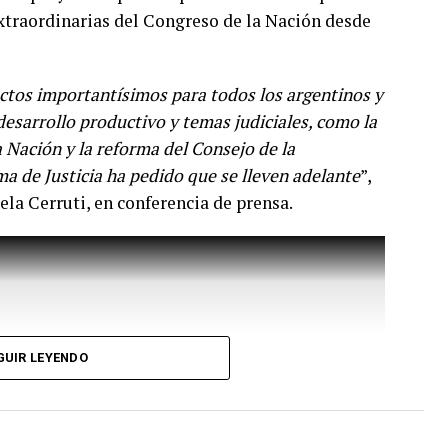
extraordinarias del Congreso de la Nación desde
tos importantísimos para todos los argentinos y
desarrollo productivo y temas judiciales, como la
 Nación y la reforma del Consejo de la
a de Justicia ha pedido que se lleven adelante
”,
ela Cerruti, en conferencia de prensa.
las variantes ha sido muy dinámica y desde el
e es la vacuna con la cepa ancestral y se ha
GUIR LEYENDO
l efecto beneficioso de la vacunación en las
.