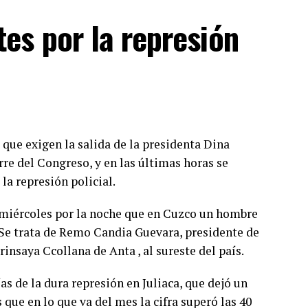
ón, las vacunas que se suman al Plan de
es por la represión
oNtech, autorizada para su uso en la franja
 laboratorio Moderna, disponible para la
 más.
 quien haya recibido su última dosis hace más de
o importa si es el primero, el segundo, el tercero,
mpletar el esquema primario. Es muy relevante
 que exigen la salida de la presidenta Dina
có Vizzotti.
rre del Congreso, y en las últimas horas se
ientemente importante y extenso como para que
a represión policial.
crático y en el libre juego de las instituciones
xtorsionar al gobierno y, por lo tanto, a la
 miércoles por la noche que en Cuzco un hombre
ellos les interesa
”.
 Se trata de Remo Candia Guevara, presidente de
saya Ccollana de Anta , al sureste del país.
juicio político a los integrantes de la Corte
úmero de integrantes, el gobierno buscará que
as de la dura represión en Juliaca, que dejó un
ficación de la Ley de Tránsito y Seguridad Vial
 que en lo que va del mes la cifra superó las 40