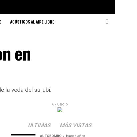
O
ACÚSTICOS AL AIRE LIBRE
on en
e la veda del surubí.
ANUNCIO
ULTIMAS
MÁS VISTAS
AUTOBOMBO
hace 4 años