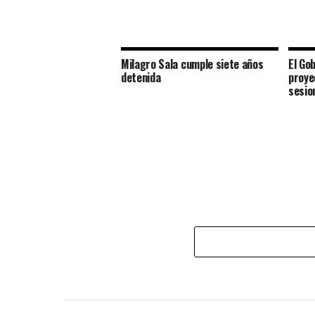
Milagro Sala cumple siete años
El Go
detenida
proye
sesio