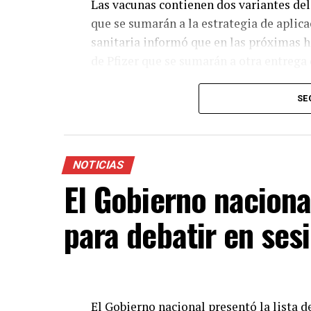
Las vacunas contienen dos variantes del
que se sumarán a la estrategia de aplicac
sanitaria informó que en las próximas ho
de Pfizer que se sumarán a otra entrega
El envío a las provincias comenzará la 
SE
aclaró que durante algunas semanas van
pero que ambas son seguras y eficaces.
“
Van a coexistir seguramente durante v
NOTICIAS
recibir la vacuna disponible lo antes pos
El Gobierno naciona
remarcó Vizzotti en una conferencia de
para debatir en ses
El Gobierno nacional presentó la lista 