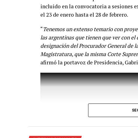
incluido en la convocatoria a sesiones 
el 23 de enero hasta el 28 de febrero.
“
Tenemos un extenso temario con proyec
las argentinas que tienen que ver con el 
designación del Procurador General de la
Magistratura, que la misma Corte Suprem
afirmó la portavoz de Presidencia, Gabri
“
Venimos diciendo que la circulación de 
principio la vacuna en el mundo disponibl
SE
demostrado en Argentina y en el mundo e
hospitalizaciones y las muertes
”, agregó