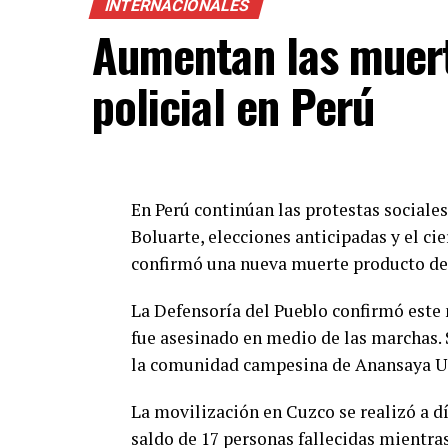
INTERNACIONALES
Según el Ministerio de Salud de la Naci
Aumentan las muert
Vacunación son del laboratorio Pfizer/Bi
etaria superior a los 12 años; y otra del
policial en Perú
población en general desde los 6 años o
“
La recomendación a la población es que
cuatro meses, debe recibir un refuerzo. N
o si es incluso la segunda dosis para co
En Perú continúan las protestas sociales
tener la cobertura de vacunación
”, desta
Boluarte, elecciones anticipadas y el cie
Para la funcionaria, el temario es “
sufic
confirmó una nueva muerte producto de l
la oposición entienda que en el libre demo
hay que sentarse a debatir
” y pidió “
no e
La Defensoría del Pueblo confirmó este
sociedad con solo tratar los temas que a 
fue asesinado en medio de las marchas.
la comunidad campesina de Anansaya Urin
Además de los proyectos de solicitud de 
Suprema de Justicia y para ampliar su n
La movilización en Cuzco se realizó a dí
lleguen al recinto los proyectos de modi
saldo de 17 personas fallecidas mientras