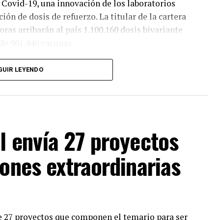
 Covid-19, una innovación de los laboratorios
ión de dosis de refuerzo. La titular de la cartera
ras arribarán al país 1.100.160 dosis bivariante
 de 901.440 vacunas.
semana que viene. En ese marco, la funcionaria
GUIR LEYENDO
 a estar disponibles ambos tipos de vacunas,
arias semanas ambas vacunas. Es muy importante
ible. Todas las vacunas son seguras, eficaces
”,
l envía 27 proyectos
 prensa desde Casa Rosada.
iones extraordinarias
de 27 proyectos que componen el temario para ser