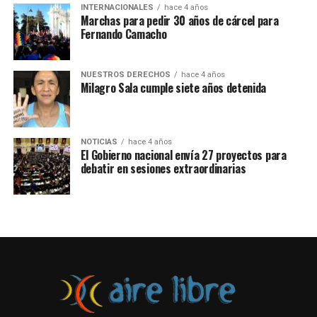
INTERNACIONALES
hace 4 años
Marchas para pedir 30 años de cárcel para
Una de las principales críticas es que el acto se haya
Fernando Camacho
realizado mientras el contexto del país está rodeado de
levantamientos populares y represión policial, con
fallecidos y miles de personas detenidas.
NUESTROS DERECHOS
hace 4 años
Milagro Sala cumple siete años detenida
NOTICIAS
hace 4 años
El Gobierno nacional envía 27 proyectos para
debatir en sesiones extraordinarias