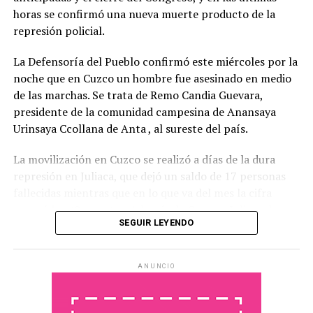
con solo tratar los temas que a ellos les interesa
”.
horas se confirmó una nueva muerte producto de la
represión policial.
Además de los proyectos de solicitud de juicio político a
los integrantes de la Corte Suprema de Justicia y para
La Defensoría del Pueblo confirmó este miércoles por la
ampliar su número de integrantes, el gobierno buscará
noche que en Cuzco un hombre fue asesinado en medio
que lleguen al recinto los proyectos de modificación de
de las marchas. Se trata de Remo Candia Guevara,
la Ley de Tránsito y Seguridad Vial sobre Alcoholemia
presidente de la comunidad campesina de Anansaya
Cero para la conducción de vehículo; y el de de
Urinsaya Ccollana de Anta , al sureste del país.
aprobación del Plan Nacional de Ciencia, Tecnología e
La movilización en Cuzco se realizó a días de la dura
Innovación 2030, entre otros.
represión en Juliaca, que dejó un saldo de 17 personas
fallecidas mientras que en lo que va del mes la cifra
superó las 40 muertes. Además de Cuzco y Juliaca, las
SEGUIR LEYENDO
movilizaciones también tienen lugar en Puno y
Arequipa, entre otras regiones.
ANUNCIO
El periodista peruano
Jaime Herrera
comentó en
diálogo con
Radio Futura
que esta semana fue
“bastante violenta en la región Puno, donde la dura