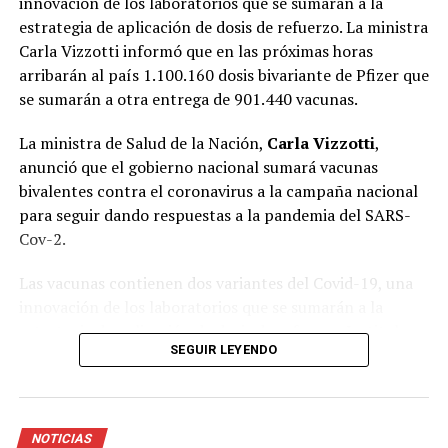
innovación de los laboratorios que se sumarán a la
estrategia de aplicación de dosis de refuerzo. La ministra
Carla Vizzotti informó que en las próximas horas
arribarán al país 1.100.160 dosis bivariante de Pfizer que
se sumarán a otra entrega de 901.440 vacunas.
La ministra de Salud de la Nación,
Carla Vizzotti
,
anunció que el gobierno nacional sumará vacunas
bivalentes contra el coronavirus a la campaña nacional
para seguir dando respuestas a la pandemia del SARS-
Cov-2.
Las vacunas contienen dos variantes del Covid-19, una
innovación de los laboratorios que se sumarán a la
estrategia de aplicación de dosis de refuerzo. La titular
SEGUIR LEYENDO
de la cartera sanitaria informó que en las próximas
horas arribarán al país 1.100.160 dosis bivariante de
Pfizer que se sumarán a otra entrega de 901.440
vacunas.
NOTICIAS