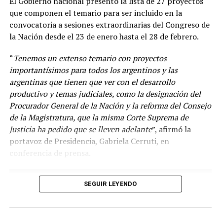
El Gobierno nacional presentó la lista de 27 proyectos
que componen el temario para ser incluido en la
convocatoria a sesiones extraordinarias del Congreso de
la Nación desde el 23 de enero hasta el 28 de febrero.
“
Tenemos un extenso temario con proyectos
importantísimos para todos los argentinos y las
argentinas que tienen que ver con el desarrollo
productivo y temas judiciales, como la designación del
Procurador General de la Nación y la reforma del Consejo
de la Magistratura, que la misma Corte Suprema de
Justicia ha pedido que se lleven adelante
”, afirmó la
“
Venimos diciendo que la circulación de las variantes ha
portavoz de Presidencia, Gabriela Cerruti, en
sido muy dinámica y desde el principio la vacuna en el
conferencia de prensa.
mundo disponible es la vacuna con la cepa ancestral y se
ha demostrado en Argentina y en el mundo el efecto
beneficioso de la vacunación en las hospitalizaciones y
SEGUIR LEYENDO
las muertes
”, agregó.
Según el Ministerio de Salud de la Nación, las vacunas