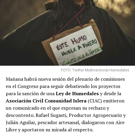
La democracia
representativa en
Argentina siempre termina
siendo funcional a los
grupos concentrados de la
economía en perjuicio de
FOTO: Twitter Multisectorial Humedales
las mayorías
Mañana habrá nueva sesión del plenario de comisiones
populares.
#LeyDeHumedalesYa
en el Congreso para seguir debatiendo los proyectos
para la sanción de una
Ley de Humedales
y desde la
Asociación Civil Comunidad Islera
(CIAC) emitieron
— Fabian Palo Oliver
(@PaloOliver)
September 29,
un comunicado en el que expresan su rechazo y
2022
descontento. Rafael Sugasti, Productor Agropecuario y
Julián Aguilar, pescador artesanal, dialogaron con Aire
Libre y aportaron su mirada al respecto.