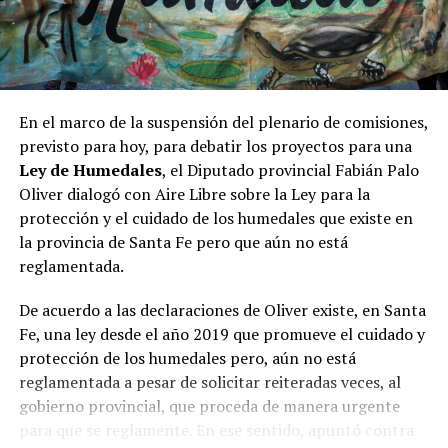
tomarnos el pelo….
Los Intendentes y
Presidentes Comunales de
En el marco de la suspensión del plenario de comisiones,
previsto para hoy, para debatir los proyectos para una
la Costa del Paraná,
Ley de Humedales
, el Diputado provincial Fabián Palo
venimos a manifestar
Oliver dialogó con Aire Libre sobre la Ley para la
nuestro rechazo a las
protección y el cuidado de los humedales que existe en
la provincia de Santa Fe pero que aún no está
dilaciones especulativas
reglamentada.
para tratar la Ley de
De acuerdo a las declaraciones de Oliver existe, en Santa
Humedales (incumpliendo
Fe, una ley desde el año 2019 que promueve el cuidado y
con lo prometido),
protección de los humedales pero, aún no está
reclamada por toda la
reglamentada a pesar de solicitar reiteradas veces, al
gobierno provincial, que proceda de manera urgente
sociedad.
para que se reglamente. En ese sentido, apuntó contra