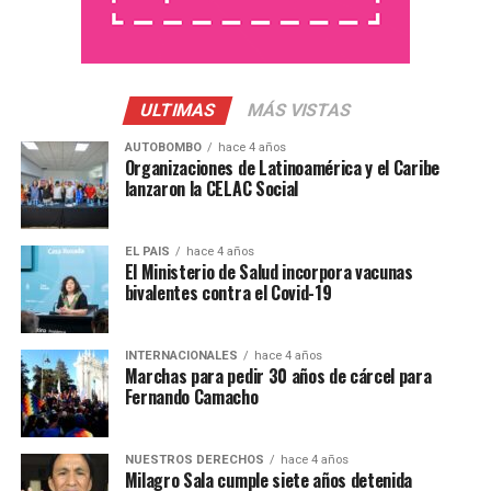
contemplando a quienes habitan la isla”.
Por otro lado Julián Aguilar, pescador artesanal, aportó
su mirada y expresó su preocupación por las
condiciones en las que deben vivir y trabajar los isleños
ULTIMAS
MÁS VISTAS
ya que, el fuego y el humo, afectan al trabajo y la salud y
AUTOBOMBO
hace 4 años
dijo que está a favor de que se “tomen cartas en el
Organizaciones de Latinoamérica y el Caribe
asunto” y que tiene “una visión más abierta sobre la ley
lanzaron la CELAC Social
porque abarca a todos los humedales del país”. En ese
sentido, Aguilar, se diferencia de la postura de Sugasti
EL PAIS
hace 4 años
pero, coincide en que “hay intereses de quienes quieren
El Ministerio de Salud incorpora vacunas
hacer negocio”.
bivalentes contra el Covid-19
INTERNACIONALES
hace 4 años
Marchas para pedir 30 años de cárcel para
Fernando Camacho
NUESTROS DERECHOS
hace 4 años
Milagro Sala cumple siete años detenida