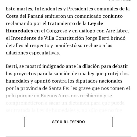
Este martes, Intendentes y Presidentes comunales de la
Costa del Paraná emitieron un comunicado conjunto
reclamando por el tratamiento de la
Ley de
Humedales
en el Congreso y en diálogo con Aire Libre,
el Intendente de Villa Constitución Jorge Berti brindó
detalles al respecto y manifestó su rechazo a las
dilaciones especulativas.
Berti, se mostró indignado ante la dilación para debatir
los proyectos para la sanción de una ley que proteja los
humedales y apuntó contra los diputados nacionales
por la provincia de Santa Fe: “es grave que nos tomen el
pelo porque en Buenos Aires nos recibieron y se
comprometieron a sacar un dictamen para que pueda
ser tratada la Ley de humedales y, no sólo que no fue
tratada, sino que ahora tienen más presente los
SEGUIR LEYENDO
intereses económicos y no los ambientales”.