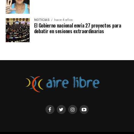
COMUNICADO DE LA RED
NACIONAL DE
NOTICIAS
hace 4 años
El Gobierno nacional envía 27 proyectos para
PRODUCTORES
debatir en sesiones extraordinarias
AUTOCONVOCADOS
CONTRA LA LEY DE
HUMEDALES (hilo)
¿Incendie, usurpe y gane?
Expresamos nuestro
rotundo rechazo al
proyecto de ley de
Humedales. Sobran