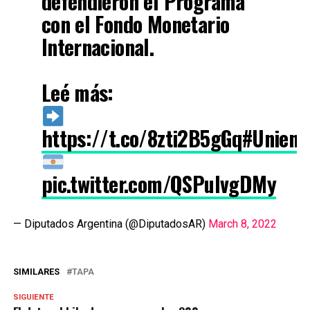
defendieron el Programa
con el Fondo Monetario
Internacional.
Leé más:
https://t.co/8zti2B5gGq
#Uniend
pic.twitter.com/QSPuIvgDMy
— Diputados Argentina (@DiputadosAR)
March 8, 2022
SIMILARES
TAPA
SIGUIENTE