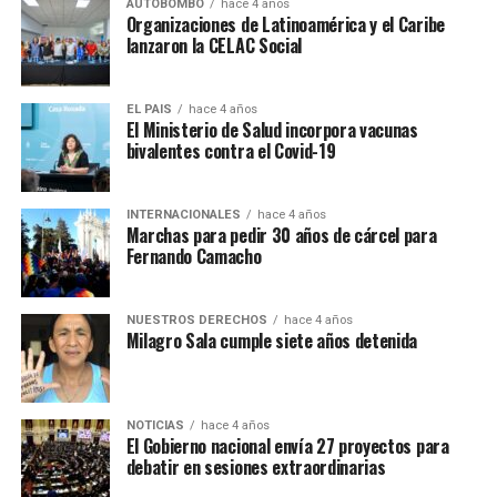
Con gran compromiso y
AUTOBOMBO
hace 4 años
Organizaciones de Latinoamérica y el Caribe
responsabilidad, junto al
lanzaron la CELAC Social
equipo económico y
productivo que he
EL PAIS
hace 4 años
El Ministerio de Salud incorpora vacunas
convocado, comenzamos
bivalentes contra el Covid-19
esta etapa al frente del
ministerio de
INTERNACIONALES
hace 4 años
Marchas para pedir 30 años de cárcel para
@Economia_AR
.
Fernando Camacho
Tenemos un enorme desafío
por delante, pero también
NUESTROS DERECHOS
hace 4 años
Milagro Sala cumple siete años detenida
la enorme oportunidad de
transformar la realidad en
que vivimos.
NOTICIAS
hace 4 años
El Gobierno nacional envía 27 proyectos para
pic.twitter.com/Q2XJhegf8l
debatir en sesiones extraordinarias