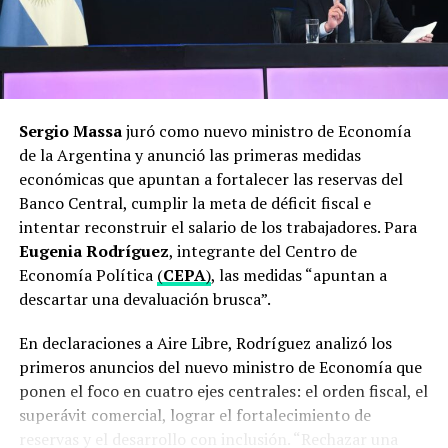
agosto de 2022 respecto
de julio y 78,5% interanual.
Acumularon un alza de
56,4% en los primeros
ocho meses del año
Sergio Massa
juró como nuevo ministro de Economía
https://t.co/eIQhRyGD6g
de la Argentina y anunció las primeras medidas
económicas que apuntan a fortalecer las reservas del
pic.twitter.com/o7X3TGc9Xu
Banco Central, cumplir la meta de déficit fiscal e
intentar reconstruir el salario de los trabajadores. Para
Eugenia Rodríguez
, integrante del Centro de
— INDEC Argentina (@INDECArgentina)
September 14,
Economía Política
(
CEPA
)
, las medidas “apuntan a
2022
descartar una devaluación brusca”.
En declaraciones a Aire Libre, Rodríguez analizó los
primeros anuncios del nuevo ministro de Economía que
ponen el foco en cuatro ejes centrales: el orden fiscal, el
superávit comercial, lograr el fortalecimiento de
reservas y el desarrollo con inclusión. “Rechazar una