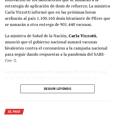
estrategia de aplicación de dosis de refuerzo. La ministra
Carla Vizzotti informó que en las próximas horas
arribarán al país 1.100.160 dosis bivariante de Pfizer que
se sumarán a otra entrega de 901.440 vacunas.
La ministra de Salud de la Nación,
Carla Vizzotti
,
anunció que el gobierno nacional sumará vacunas
bivalentes contra el coronavirus a la campaña nacional
para seguir dando respuestas a la pandemia del SARS-
Cov-2.
Las vacunas contienen dos variantes del Covid-19, una
innovación de los laboratorios que se sumarán a la
estrategia de aplicación de dosis de refuerzo. La titular
SEGUIR LEYENDO
de la cartera sanitaria informó que en las próximas
horas arribarán al país 1.100.160 dosis bivariante de
Pfizer que se sumarán a otra entrega de 901.440
vacunas.
EL PAIS