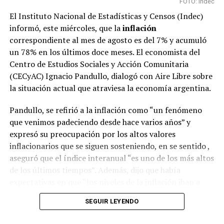
FOTO: Indec
El Instituto Nacional de Estadísticas y Censos (Indec)
informó, este miércoles, que la
inflación
correspondiente al mes de agosto es del 7% y acumuló
un 78% en los últimos doce meses. El economista del
Centro de Estudios Sociales y Acción Comunitaria
(CECyAC) Ignacio Pandullo, dialogó con Aire Libre sobre
la situación actual que atraviesa la economía argentina.
Pandullo, se refirió a la inflación como “un fenómeno
que venimos padeciendo desde hace varios años” y
“
Venimos diciendo que la circulación de las variantes ha
expresó su preocupación por los altos valores
sido muy dinámica y desde el principio la vacuna en el
inflacionarios que se siguen sosteniendo, en se sentido ,
mundo disponible es la vacuna con la cepa ancestral y se
aseguró que el índice interanual “es uno de los más altos
ha demostrado en Argentina y en el mundo el efecto
de los últimos tiempos”. Además, dijo que había
beneficioso de la vacunación en las hospitalizaciones y
expectativas en que “los niveles de la inflación iban a
las muertes
”, agregó.
comenzar a decrecer como consecuencia de las medidas
SEGUIR LEYENDO
que se han tomado”.
Según el Ministerio de Salud de la Nación, las vacunas