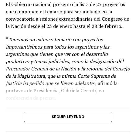
El Gobierno nacional presentó la lista de 27 proyectos
que componen el temario para ser incluido en la
convocatoria a sesiones extraordinarias del Congreso de
la Nación desde el 23 de enero hasta el 28 de febrero.
“
Tenemos un extenso temario con proyectos
importantísimos para todos los argentinos y las
argentinas que tienen que ver con el desarrollo
productivo y temas judiciales, como la designación del
Procurador General de la Nación y la reforma del Consejo
de la Magistratura, que la misma Corte Suprema de
Justicia ha pedido que se lleven adelante
”, afirmó la
“
Venimos diciendo que la circulación de las variantes ha
portavoz de Presidencia, Gabriela Cerruti, en
sido muy dinámica y desde el principio la vacuna en el
conferencia de prensa.
mundo disponible es la vacuna con la cepa ancestral y se
ha demostrado en Argentina y en el mundo el efecto
beneficioso de la vacunación en las hospitalizaciones y
SEGUIR LEYENDO
las muertes
”, agregó.
Según el Ministerio de Salud de la Nación, las vacunas