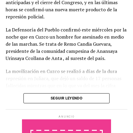
“
no extorsionar al gobierno y, por lo tanto, a la sociedad
anticipadas y el cierre del Congreso, y en las últimas
con solo tratar los temas que a ellos les interesa
”.
horas se confirmó una nueva muerte producto de la
represión policial.
Además de los proyectos de solicitud de juicio político a
los integrantes de la Corte Suprema de Justicia y para
La Defensoría del Pueblo confirmó este miércoles por la
ampliar su número de integrantes, el gobierno buscará
noche que en Cuzco un hombre fue asesinado en medio
que lleguen al recinto los proyectos de modificación de
de las marchas. Se trata de Remo Candia Guevara,
la Ley de Tránsito y Seguridad Vial sobre Alcoholemia
presidente de la comunidad campesina de Anansaya
Cero para la conducción de vehículo; y el de de
Urinsaya Ccollana de Anta , al sureste del país.
aprobación del Plan Nacional de Ciencia, Tecnología e
La movilización en Cuzco se realizó a días de la dura
Innovación 2030, entre otros.
represión en Juliaca, que dejó un saldo de 17 personas
fallecidas mientras que en lo que va del mes la cifra
superó las 40 muertes. Además de Cuzco y Juliaca, las
SEGUIR LEYENDO
movilizaciones también tienen lugar en Puno y
Arequipa, entre otras regiones.
ANUNCIO
El periodista peruano
Jaime Herrera
comentó en
diálogo con
Radio Futura
que esta semana fue