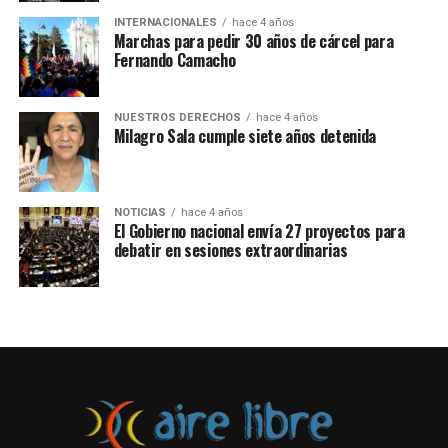
actual gabinete de Boluarte.
INTERNACIONALES
hace 4 años
Marchas para pedir 30 años de cárcel para
Una de las principales críticas es que el acto se haya
Fernando Camacho
realizado mientras el contexto del país está rodeado de
levantamientos populares y represión policial, con
fallecidos y miles de personas detenidas.
NUESTROS DERECHOS
hace 4 años
Milagro Sala cumple siete años detenida
NOTICIAS
hace 4 años
El Gobierno nacional envía 27 proyectos para
debatir en sesiones extraordinarias