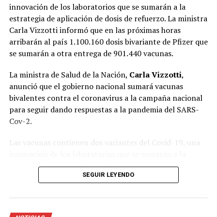
innovación de los laboratorios que se sumarán a la
estrategia de aplicación de dosis de refuerzo. La ministra
Carla Vizzotti informó que en las próximas horas
arribarán al país 1.100.160 dosis bivariante de Pfizer que
se sumarán a otra entrega de 901.440 vacunas.
La ministra de Salud de la Nación,
Carla Vizzotti
,
anunció que el gobierno nacional sumará vacunas
bivalentes contra el coronavirus a la campaña nacional
para seguir dando respuestas a la pandemia del SARS-
Cov-2.
Las vacunas contienen dos variantes del Covid-19, una
innovación de los laboratorios que se sumarán a la
estrategia de aplicación de dosis de refuerzo. La titular
SEGUIR LEYENDO
de la cartera sanitaria informó que en las próximas
horas arribarán al país 1.100.160 dosis bivariante de
Pfizer que se sumarán a otra entrega de 901.440
vacunas.