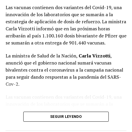
Las vacunas contienen dos variantes del Covid-19, una
innovación de los laboratorios que se sumarán a la
estrategia de aplicación de dosis de refuerzo. La ministra
Carla Vizzotti informó que en las próximas horas
arribarán al país 1.100.160 dosis bivariante de Pfizer que
se sumarán a otra entrega de 901.440 vacunas.
La ministra de Salud de la Nación,
Carla Vizzotti
,
anunció que el gobierno nacional sumará vacunas
bivalentes contra el coronavirus a la campaña nacional
para seguir dando respuestas a la pandemia del SARS-
Cov-2.
Las vacunas contienen dos variantes del Covid-19, una
innovación de los laboratorios que se sumarán a la
estrategia de aplicación de dosis de refuerzo. La titular
SEGUIR LEYENDO
de la cartera sanitaria informó que en las próximas
horas arribarán al país 1.100.160 dosis bivariante de