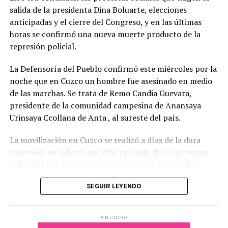
de las instituciones hay que sentarse a debatir
” y pidió
salida de la presidenta Dina Boluarte, elecciones
“
no extorsionar al gobierno y, por lo tanto, a la sociedad
anticipadas y el cierre del Congreso, y en las últimas
con solo tratar los temas que a ellos les interesa
”.
horas se confirmó una nueva muerte producto de la
represión policial.
Además de los proyectos de solicitud de juicio político a
los integrantes de la Corte Suprema de Justicia y para
La Defensoría del Pueblo confirmó este miércoles por la
ampliar su número de integrantes, el gobierno buscará
noche que en Cuzco un hombre fue asesinado en medio
que lleguen al recinto los proyectos de modificación de
de las marchas. Se trata de Remo Candia Guevara,
la Ley de Tránsito y Seguridad Vial sobre Alcoholemia
presidente de la comunidad campesina de Anansaya
Cero para la conducción de vehículo; y el de de
Urinsaya Ccollana de Anta , al sureste del país.
aprobación del Plan Nacional de Ciencia, Tecnología e
La movilización en Cuzco se realizó a días de la dura
Innovación 2030, entre otros.
represión en Juliaca, que dejó un saldo de 17 personas
fallecidas mientras que en lo que va del mes la cifra
superó las 40 muertes. Además de Cuzco y Juliaca, las
SEGUIR LEYENDO
movilizaciones también tienen lugar en Puno y
Arequipa, entre otras regiones.
ANUNCIO
El periodista peruano
Jaime Herrera
comentó en