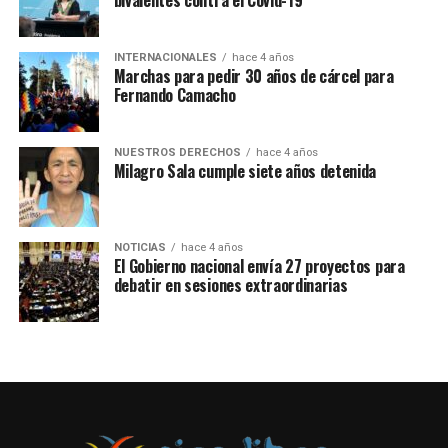
poderes del Estado. El Congreso terminó respaldando al
actual gabinete de Boluarte.
INTERNACIONALES
hace 4 años
Marchas para pedir 30 años de cárcel para
Una de las principales críticas es que el acto se haya
Fernando Camacho
realizado mientras el contexto del país está rodeado de
levantamientos populares y represión policial, con
fallecidos y miles de personas detenidas.
NUESTROS DERECHOS
hace 4 años
Milagro Sala cumple siete años detenida
NOTICIAS
hace 4 años
El Gobierno nacional envía 27 proyectos para
debatir en sesiones extraordinarias