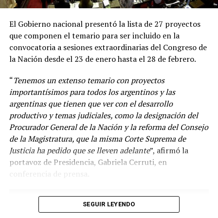
El Gobierno nacional presentó la lista de 27 proyectos
que componen el temario para ser incluido en la
convocatoria a sesiones extraordinarias del Congreso de
la Nación desde el 23 de enero hasta el 28 de febrero.
“
Tenemos un extenso temario con proyectos
importantísimos para todos los argentinos y las
argentinas que tienen que ver con el desarrollo
productivo y temas judiciales, como la designación del
Procurador General de la Nación y la reforma del Consejo
de la Magistratura, que la misma Corte Suprema de
Justicia ha pedido que se lleven adelante
”, afirmó la
“
Venimos diciendo que la circulación de las variantes ha
portavoz de Presidencia, Gabriela Cerruti, en
sido muy dinámica y desde el principio la vacuna en el
conferencia de prensa.
mundo disponible es la vacuna con la cepa ancestral y se
ha demostrado en Argentina y en el mundo el efecto
beneficioso de la vacunación en las hospitalizaciones y
SEGUIR LEYENDO
las muertes
”, agregó.