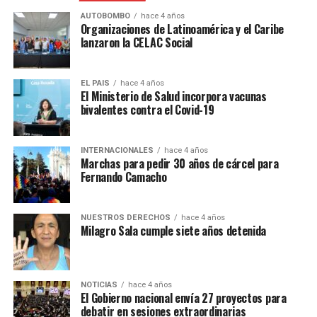
ya que, el fuego y el humo, afectan al trabajo y la salud y
AUTOBOMBO
hace 4 años
dijo que está a favor de que se “tomen cartas en el
Organizaciones de Latinoamérica y el Caribe
asunto” y que tiene “una visión más abierta sobre la ley
lanzaron la CELAC Social
porque abarca a todos los humedales del país”. En ese
sentido, Aguilar, se diferencia de la postura de Sugasti
EL PAIS
hace 4 años
pero, coincide en que “hay intereses de quienes quieren
El Ministerio de Salud incorpora vacunas
hacer negocio”.
bivalentes contra el Covid-19
INTERNACIONALES
hace 4 años
Marchas para pedir 30 años de cárcel para
Fernando Camacho
NUESTROS DERECHOS
hace 4 años
Milagro Sala cumple siete años detenida
COMUNICADO DE LA RED
NACIONAL DE
NOTICIAS
hace 4 años
El Gobierno nacional envía 27 proyectos para
PRODUCTORES
debatir en sesiones extraordinarias