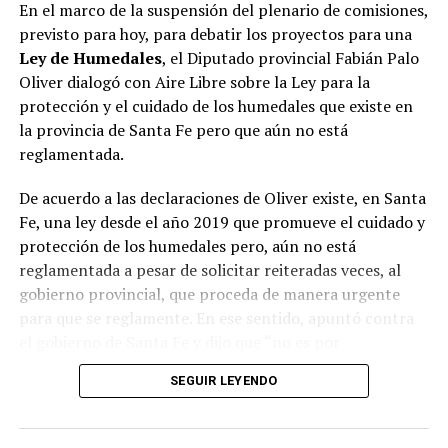
Presidentes Comunales de
En el marco de la suspensión del plenario de comisiones,
previsto para hoy, para debatir los proyectos para una
la Costa del Paraná,
Ley de Humedales
, el Diputado provincial Fabián Palo
venimos a manifestar
Oliver dialogó con Aire Libre sobre la Ley para la
nuestro rechazo a las
protección y el cuidado de los humedales que existe en
la provincia de Santa Fe pero que aún no está
dilaciones especulativas
reglamentada.
para tratar la Ley de
De acuerdo a las declaraciones de Oliver existe, en Santa
Humedales (incumpliendo
Fe, una ley desde el año 2019 que promueve el cuidado y
con lo prometido),
protección de los humedales pero, aún no está
reclamada por toda la
reglamentada a pesar de solicitar reiteradas veces, al
gobierno provincial, que proceda de manera urgente
sociedad.
para que se reglamente. En ese sentido, apuntó contra
el gobierno de Santa Fe y dijo que “no es por
incapacidad sino por cobardía y falta de voluntad
— Jorge Berti (@JorgeBertiVC)
October 11, 2022
SEGUIR LEYENDO
política para ponerle límites a aquellas actividades
productivas que están invadiendo nuestros humedales”.