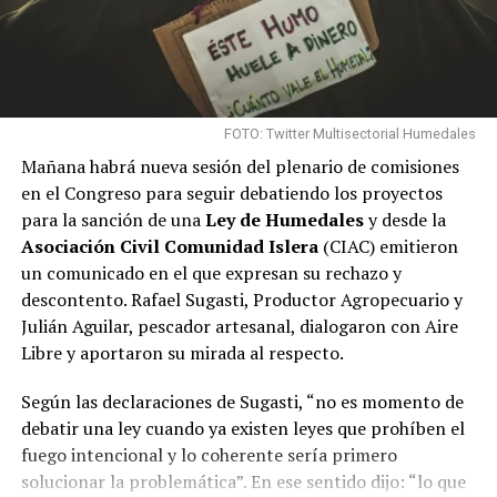
Argentina siempre termina
siendo funcional a los
grupos concentrados de la
economía en perjuicio de
FOTO: Twitter Multisectorial Humedales
las mayorías
Mañana habrá nueva sesión del plenario de comisiones
populares.
#LeyDeHumedalesYa
en el Congreso para seguir debatiendo los proyectos
para la sanción de una
Ley de Humedales
y desde la
Asociación Civil Comunidad Islera
(CIAC) emitieron
— Fabian Palo Oliver
(@PaloOliver)
September 29,
un comunicado en el que expresan su rechazo y
2022
descontento. Rafael Sugasti, Productor Agropecuario y
Julián Aguilar, pescador artesanal, dialogaron con Aire
Libre y aportaron su mirada al respecto.
Según las declaraciones de Sugasti, “no es momento de
debatir una ley cuando ya existen leyes que prohíben el
fuego intencional y lo coherente sería primero
solucionar la problemática”. En ese sentido dijo: “lo que