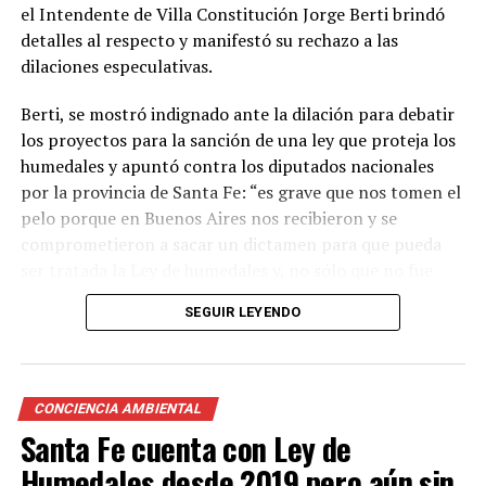
el Intendente de Villa Constitución Jorge Berti brindó
detalles al respecto y manifestó su rechazo a las
dilaciones especulativas.
Berti, se mostró indignado ante la dilación para debatir
los proyectos para la sanción de una ley que proteja los
humedales y apuntó contra los diputados nacionales
por la provincia de Santa Fe: “es grave que nos tomen el
pelo porque en Buenos Aires nos recibieron y se
comprometieron a sacar un dictamen para que pueda
ser tratada la Ley de humedales y, no sólo que no fue
tratada, sino que ahora tienen más presente los
SEGUIR LEYENDO
intereses económicos y no los ambientales”.
También, el Intendente manifestó su preocupación ante
la posibilidad de que la ley no sea tratada este año y en
CONCIENCIA AMBIENTAL
ese sentido dijo: “no lo vamos a permitir y vamos a
Santa Fe cuenta con Ley de
seguir trabajando porque somos conscientes de que la
Humedales desde 2019 pero aún sin
solución, a futuro, es la regulación a través de la Ley de