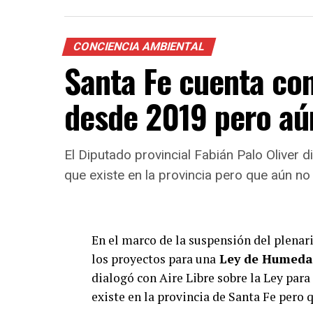
provincial y la justicia: “representamos
nos pueden seguir tomando el pelo”, dij
CONCIENCIA AMBIENTAL
tienen los legisladores de comprome
Santa Fe cuenta co
porque los intereses económicos y p
necesidades de la gente”.
desde 2019 pero aú
El Diputado provincial Fabián Palo Oliver 
que existe en la provincia pero que aún no
Tendrán que dejar de
Los Intendentes y Pr
En el marco de la suspensión del plenari
los proyectos para una
Ley de Humeda
Costa del Paraná, ve
dialogó con Aire Libre sobre la Ley para
rechazo a las dilaci
existe en la provincia de Santa Fe pero