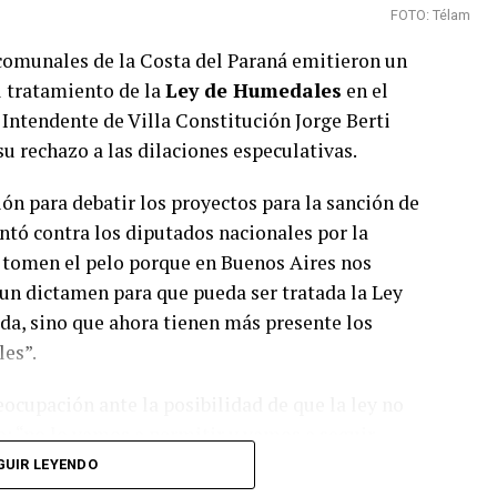
FOTO: Télam
 comunales de la Costa del Paraná emitieron un
 tratamiento de la
Ley de Humedales
en el
 Intendente de Villa Constitución Jorge Berti
su rechazo a las dilaciones especulativas.
ión para debatir los proyectos para la sanción de
ntó contra los diputados nacionales por la
s tomen el pelo porque en Buenos Aires nos
un dictamen para que pueda ser tratada la Ley
ada, sino que ahora tienen más presente los
les”.
ocupación ante la posibilidad de que la ley no
jo: “no lo vamos a permitir y vamos a seguir
ue la solución, a futuro, es la regulación a
GUIR LEYENDO
 apuntó contra el Estado nacional, el gobierno