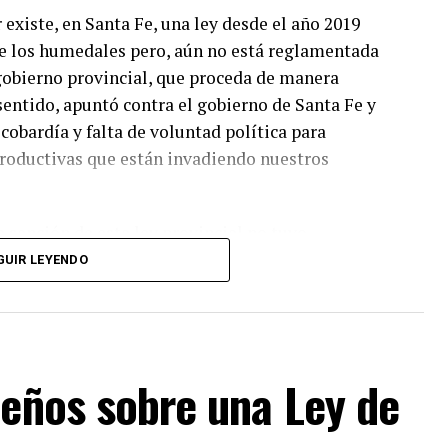
edales (incumpliendo con
 existe, en Santa Fe, una ley desde el año 2019
mada por toda la sociedad.
e los humedales pero, aún no está reglamentada
l gobierno provincial, que proceda de manera
2022
sentido, apuntó contra el gobierno de Santa Fe y
 cobardía y falta de voluntad política para
productivas que están invadiendo nuestros
 sanción de esta ley provincial no tuvo
fue acompañada por organizaciones ambientales
GUIR LEYENDO
al contexto. Además, explicó que esta ley no
tre Ríos pero es una herramienta importante para
efirió a la postura del Gobernador de Omar Perotti
al es realmente la motivación que tiene para no
leños sobre una Ley de
.