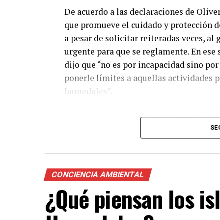
tratar la Ley de Hum
De acuerdo a las declaraciones de Oliver
lo prometido), recla
que promueve el cuidado y protección d
a pesar de solicitar reiteradas veces, a
— Jorge Berti (@JorgeBertiVC)
October 11, 
urgente para que se reglamente. En ese 
dijo que “no es por incapacidad sino por
ponerle límites a aquellas actividades 
humedales”.
Oliver manifestó que, en su momento, la
demasiada repercusión a pesar de que 
SE
pero hoy tomó mayor relevancia debido 
tiene jurisdicción sobre las islas de En
el territorio de Santa Fe. También, se r
CONCIENCIA AMBIENTAL
y dijo que “tiene cobardía para decir cu
¿Qué piensan los is
avanzar con la reglamentación de la ley”