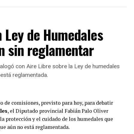
 los territorios más afectados por el humo y no
o y agregó:
“es la oportunidad histórica que
terse con la gente, si no lo hacen es
n Ley de Humedales
olíticos de algunos tergiversan las
n sin reglamentar
dialogó con Aire Libre sobre la Ley de humedales
 está reglamentada.
 tomarnos el pelo….
esidentes Comunales de la
o de comisiones, previsto para hoy, para debatir
les
, el Diputado provincial Fabián Palo Oliver
nimos a manifestar nuestro
 la protección y el cuidado de los humedales que
ones especulativas para
 que aún no está reglamentada.