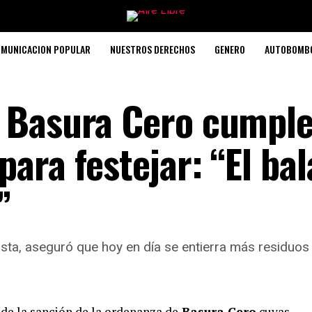
MUNICACION POPULAR
NUESTROS DERECHOS
GENERO
AUTOBOMB
 Basura Cero cumple
ara festejar: “El ba
”
gista, aseguró que hoy en día se entierra más residuo
de la sanción de la ordenanza de
Basura Cero
cuyas