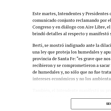
Este martes, Intendentes y Presidentes
comunicado conjunto reclamando por el
Congreso y en diálogo con Aire Libre, el
brindó detalles al respecto y manifestó 
Berti, se mostró indignado ante la dilac
una ley que proteja los humedales y apu
provincia de Santa Fe: “es grave que no
recibieron y se comprometieron a sacar 
de humedales y, no sólo que no fue trat
intereses económicos y no los ambienta
También, el Intendente manifestó su pre
sea tratada este año y en ese sentido di
trabajando porque somos conscientes de q
SE
través de la Ley de Humedales”. Además,