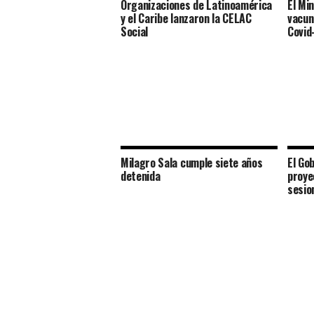
Organizaciones de Latinoamérica
El Mi
y el Caribe lanzaron la CELAC
vacun
Social
Covid
Milagro Sala cumple siete años
El Go
detenida
proye
sesio