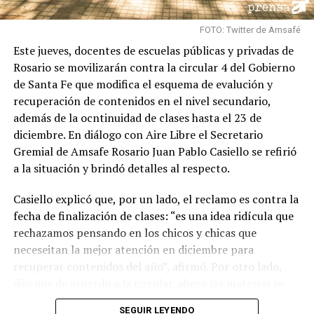
FOTO: Twitter de Amsafé
Este jueves, docentes de escuelas públicas y privadas de
Rosario se movilizarán contra la circular 4 del Gobierno
de Santa Fe que modifica el esquema de evalución y
recuperación de contenidos en el nivel secundario,
además de la ocntinuidad de clases hasta el 23 de
diciembre. En diálogo con Aire Libre el Secretario
Gremial de Amsafe Rosario Juan Pablo Casiello se refirió
a la situación y brindó detalles al respecto.
Casiello explicó que, por un lado, el reclamo es contra la
fecha de finalización de clases: “es una idea ridícula que
rechazamos pensando en los chicos y chicas que
neceseitan la mejor atención en diciembre para
recuperar contenidos del año”, afirmó. Por otro lado,
dijo que de acuerdo a la circular, ahora las materias se
aprueban por “paquetes”, es decir que se juntan cuatro
SEGUIR LEYENDO