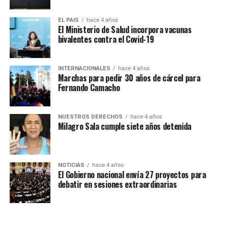
Defendamos la Educación
EL PAIS
hace 4 años
El Ministerio de Salud incorpora vacunas
Secundaria
bivalentes contra el Covid-19
pic.twitter.com/kBF3BXoEkU
INTERNACIONALES
hace 4 años
Marchas para pedir 30 años de cárcel para
— Amsafe Rosario (@RosarioAmsafe)
November 22, 2022
Fernando Camacho
NUESTROS DERECHOS
hace 4 años
Milagro Sala cumple siete años detenida
NOTICIAS
hace 4 años
El Gobierno nacional envía 27 proyectos para
debatir en sesiones extraordinarias