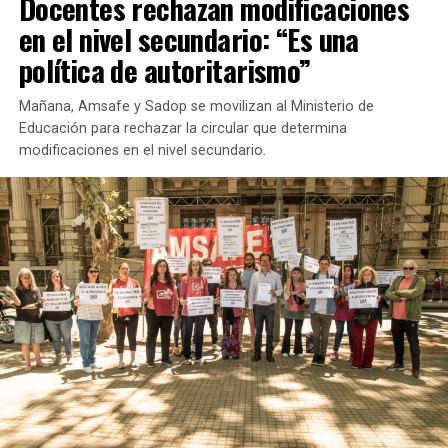
Docentes rechazan modificaciones
trabajadores mediante un sistema de tarjetas cobren el
en el nivel secundario: “Es una
estacionamiento y un porcentaje sea para ellos y otra
parte para el sistema de transporte. Además, dijo que
política de autoritarismo”
este sistema de cuidado de coches ya se realiza en otras
ciudades del país como Mendoza o Carlos Paz y agregó:
Mañana, Amsafe y Sadop se movilizan al Ministerio de
“puede ser una oportunidad laboral para aquellos
Educación para rechazar la circular que determina
trabajadores de la economía informal que vienen
modificaciones en el nivel secundario.
desarrollando la actividad”.