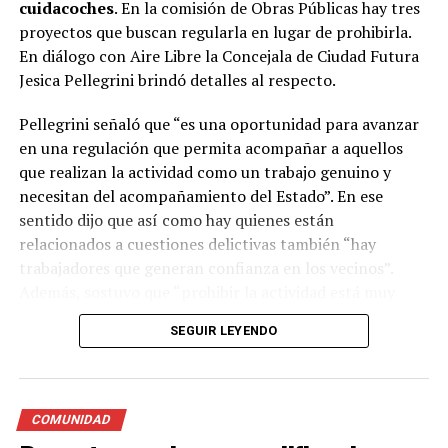
cuidacoches
. En la comisión de Obras Públicas hay tres
proyectos que buscan regularla en lugar de prohibirla.
En diálogo con Aire Libre la Concejala de Ciudad Futura
Jesica Pellegrini brindó detalles al respecto.
Pellegrini señaló que “es una oportunidad para avanzar
en una regulación que permita acompañar a aquellos
que realizan la actividad como un trabajo genuino y
necesitan del acompañamiento del Estado”. En ese
sentido dijo que así como hay quienes están
relacionados a cuestiones delictivas también “hay
trabajadores que generan confianza en los vecinos”.
Además, sostuvo que “prohibir la actividad está muy
lejos de solucionar el problema y dejaría a una gran
SEGUIR LEYENDO
cantidad de personas sin su sustento”
Con respecto al proyecto , la concejala explicó que lo
que se propone es que el estacionamiento medido pase a
COMUNIDAD
ser un estacionamiento cuidado, es decir, que los