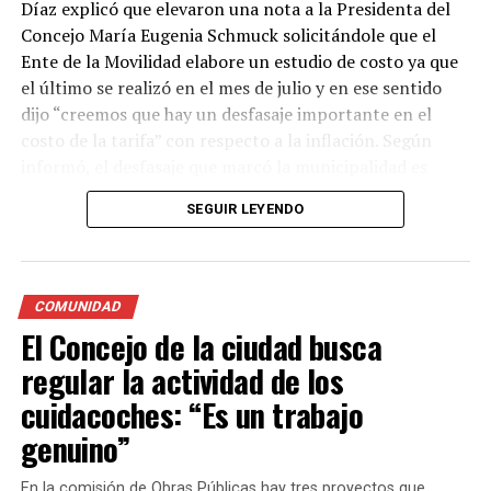
Díaz explicó que elevaron una nota a la Presidenta del
Concejo María Eugenia Schmuck solicitándole que el
Ente de la Movilidad elabore un estudio de costo ya que
el último se realizó en el mes de julio y en ese sentido
dijo “creemos que hay un desfasaje importante en el
costo de la tarifa” con respecto a la inflación. Según
informó, el desfasaje que marcó la municipalidad es
entre el 65% y 75% y calculan que el aumento de la
SEGUIR LEYENDO
tarifa rondará entre un 20% y un 30%.
Además, informó que el último aumento de la tarifa fue
en el mes de septiembre y actualmente la bajada de
COMUNIDAD
bandera en horario diurno es de $239,20 mientras que la
El Concejo de la ciudad busca
tarifa nocturna, fines de semana y feriados cuesta entre
regular la actividad de los
$279,60 y $290,40.
cuidacoches: “Es un trabajo
genuino”
En la comisión de Obras Públicas hay tres proyectos que