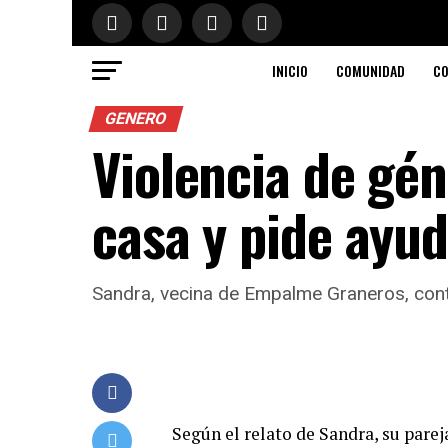
INICIO
COMUNIDAD
CO
GENERO
Violencia de gé
casa y pide ayu
Sandra, vecina de Empalme Graneros, contó
Según el relato de Sandra, su parej