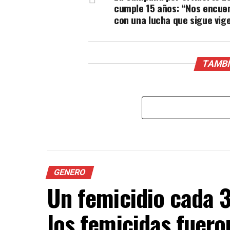
cumple 15 años: “Nos encue
con una lucha que sigue vig
TAMBÍ
GENERO
Un femicidio cada 
los femicidas fuero