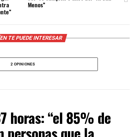
ntra
Menos”
ente”
EN TE PUEDE INTERESAR
2 OPINIONES
37 horas: “el 85% de
n personas que la