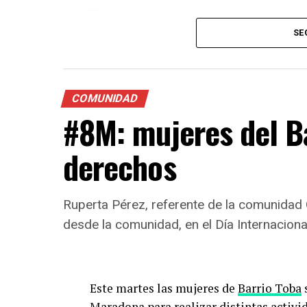
siguientes datos des
“Da cuenta que al generar un espacio en
de Octubre 2022 👇
personas preparadas profesionalmente p
SE
pic.twitter.com/tFC
palabras situaciones que habían vivido
constituían un abuso para sus derechos o
“La ESI tiene una función preventiva m
— MuMaLá (@MuMaLaNacional)
October 30,
COMUNIDAD
aprender del consentimiento y qué condu
#8M: mujeres del B
derechos
Ruperta Pérez, referente de la comunidad 
desde la comunidad, en el Día Internaciona
Este martes las mujeres de
Barrio Toba
Maradona para realizar distintas activid