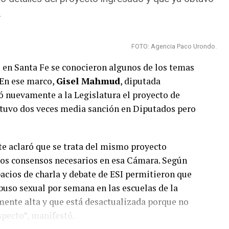
rme elaborado por el Observatorio Mumalá “el
.
e la víctima conocía” y que bajó la proporción
amente a su agresor. “La justicia es un gran
da de género y controlar las medidas de
FOTO: Agencia Paco Urondo.
ctrónicos de y fortalecer el tejido social”,
 en Santa Fe se conocieron algunos de los temas
 En ese marco,
Gisel Mahmud
, diputada
só nuevamente a la Legislatura el proyecto de
tuvo dos veces media sanción en Diputados pero
nte aclaró que se trata del mismo proyecto
tria Latinoamericana
 los consensos necesarios en esa Cámara. Según
o informe del📊
cios de charla y debate de ESI permitieron que
á
"Mujeres, Disidencias,
buso sexual por semana en las escuelas de la
modalidad mas extrema de
lmente alta y que está desactualizada porque no
a. Destacamos los
pecto”, manifestó.