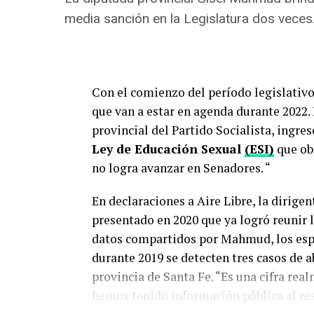
Sosa, afirmó además, que según el info
media sanción en la Legislatura dos veces
85% de los femicidas fueron personas qu
de víctimas que habían denunciado previ
elemento, pero tiene que tener una mira
protección incorporando dispositivos ele
Con el comienzo del período legislativo
señaló.
que van a estar en agenda durante 2022.
provincial del Partido Socialista, ingre
Ley de Educación Sexual
(ESI)
que ob
no logra avanzar en Senadores. “
En declaraciones a Aire Libre, la dirige
Las Mujeres de la Ma
presentado en 2020 que ya logró reunir
presentamos un nuev
datos compartidos por Mahmud, los espa
#ObservatorioMumal
durante 2019 se detecten tres casos de a
Derechos” sobre la 
provincia de Santa Fe. “Es una cifra rea
la violencia machist
hemos tenido información pública al res