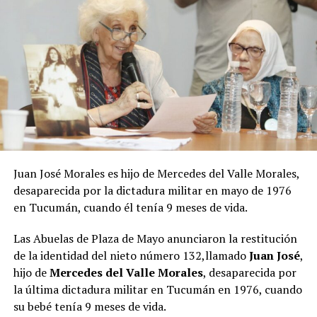
Juan José Morales es hijo de Mercedes del Valle Morales,
desaparecida por la dictadura militar en mayo de 1976
Evo Morales
, ex presidente boliviano y uno de los
en Tucumán, cuando él tenía 9 meses de vida.
principales líderes de la región, sostuvo que los
gobiernos progresistas y anti imperialistas tienen el
Las Abuelas de Plaza de Mayo anunciaron la restitución
deber de proteger los recursos estratégicos, como el
de la identidad del nieto número 132,llamado
Juan José
,
litio; distribuir las riquezas para enfrentar la creciente
hijo de
Mercedes del Valle Morales
, desaparecida por
desigualdad; y avanzar en un proyecto de moneda
la última dictadura militar en Tucumán en 1976, cuando
común para América Latina y el Caribe.
su bebé tenía 9 meses de vida.