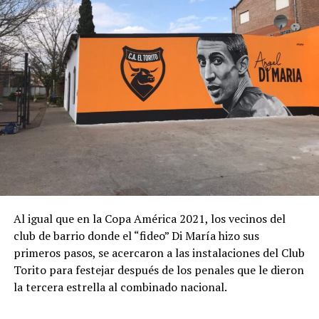
Al igual que en la Copa América 2021, los vecinos del
Según relató Carlotto, Juan José inició la búsqueda de su
club de barrio donde el “fideo” Di María hizo sus
identidad en 2004. “El nieto desconocía que no era hijo
primeros pasos, se acercaron a las instalaciones del Club
de quienes lo criaron, hasta que sus hermanos de crianza
Torito para festejar después de los penales que le dieron
-luego de fallecidos los padres- se lo dijeron y le
la tercera estrella al combinado nacional.
entregaron su DNI original. Con toda esa información se
dirigió a la Comisión Nacional por el Derecho a la